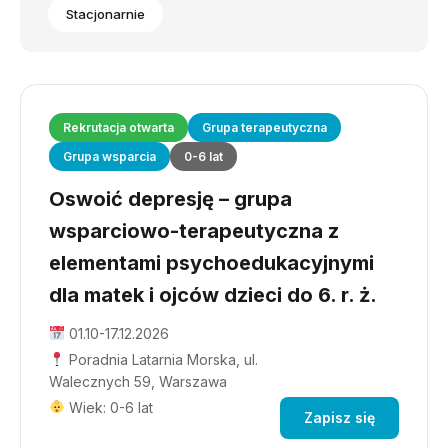
Stacjonarnie
Rekrutacja otwarta
Grupa terapeutyczna
Grupa wsparcia
0-6 lat
Oswoić depresję – grupa
wsparciowo-terapeutyczna z
elementami psychoedukacyjnymi
dla matek i ojców dzieci do 6. r. ż.
01.10-17.12.2026
Poradnia Latarnia Morska, ul.
Walecznych 59, Warszawa
Wiek: 0-6 lat
Zapisz się