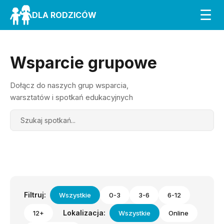
☰
DLA RODZICÓW
Wsparcie grupowe
Dołącz do naszych grup wsparcia,
warsztatów i spotkań edukacyjnych
Search
Filtruj:
Wszystkie
0-3
3-6
6-12
Lokalizacja:
12+
Wszystkie
Online