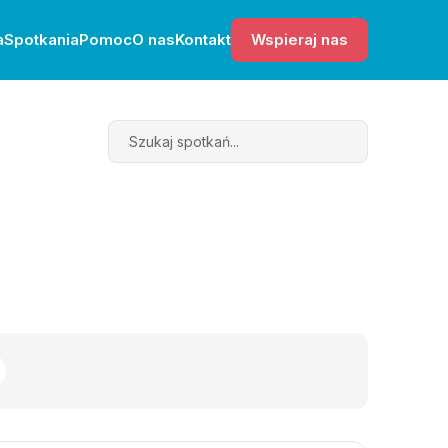
a
Spotkania
Pomoc
O nas
Kontakt
Wspieraj nas
Search