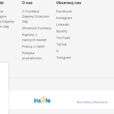
dź
O nas
Obserwuj nas
ma
O Fundacji
Facebook
yjna
Dajemy Dzieciom
Instagram
ji Dajemy
Siłę
LinkedIn
m Siłę
Struktura Fundacji
Spotify
Raporty z
YouTube
naszych badań
TikTok
Pracuj z nami!
X
Polityka
Telegram
prywatności