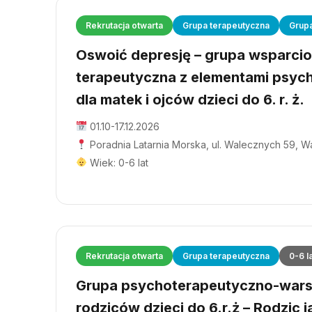
Rekrutacja otwarta
Grupa terapeutyczna
Grup
Oswoić depresję – grupa wsparci
terapeutyczna z elementami psyc
dla matek i ojców dzieci do 6. r. ż.
01.10-17.12.2026
Poradnia Latarnia Morska, ul. Walecznych 59, 
Wiek: 0-6 lat
Rekrutacja otwarta
Grupa terapeutyczna
0-6 l
Grupa psychoterapeutyczno-wars
rodziców dzieci do 6.r.ż – Rodzic j