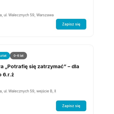
a, ul. Walecznych 59, Warszawa
Zapisz się
ztat
0-6 lat
 „Potrafię się zatrzymać” – dla
 6.r.ż
, ul. Walecznych 59, wejście B, II
Zapisz się