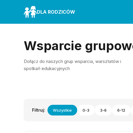
DLA RODZICÓW
Wsparcie grupow
Dołącz do naszych grup wsparcia, warsztatów i
spotkań edukacyjnych
Filtruj:
Wszystkie
0-3
3-6
6-12