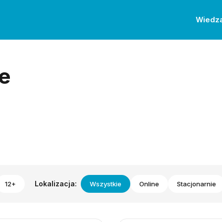
Wiedz
e
Lokalizacja:
12+
Wszystkie
Online
Stacjonarnie