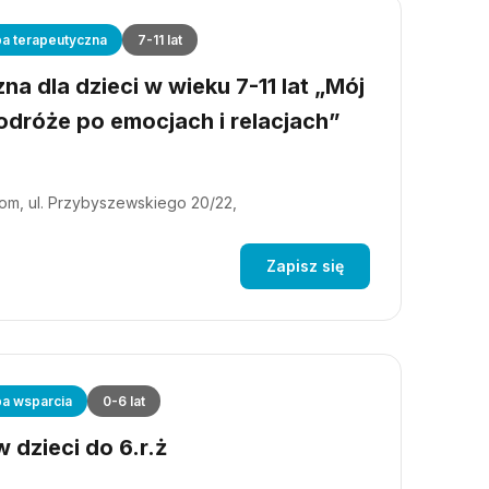
a terapeutyczna
7-11 lat
a dla dzieci w wieku 7-11 lat „Mój
dróże po emocjach i relacjach”
m, ul. Przybyszewskiego 20/22,
Zapisz się
a wsparcia
0-6 lat
 dzieci do 6.r.ż