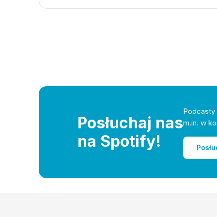
Podcasty 
Posłuchaj nas
m.in. w ko
na Spotify!
Posłu