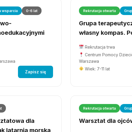
a wsparcia
0-6 lat
Rekrutacja otwarta
Grup
owo-
Grupa terapeutyczn
hoedukacyjnymi
własny kompas. Po
Rekrutacja trwa
Centrum Pomocy Dziecio
Warszawa
Warszawa
Wiek: 7-11 lat
Zapisz się
at
Rekrutacja otwarta
Grup
ztatowa dla
Warsztat dla ojców
ak latarnia morska