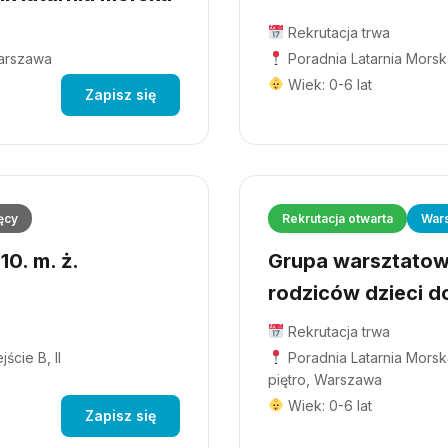
Rekrutacja trwa
Warszawa
Poradnia Latarnia Morsk
Wiek: 0-6 lat
Zapisz się
ęcy
Rekrutacja otwarta
Wars
0. m. ż.
Grupa warsztatowa
rodziców dzieci do
Rekrutacja trwa
ście B, II
Poradnia Latarnia Morska
piętro, Warszawa
Wiek: 0-6 lat
Zapisz się