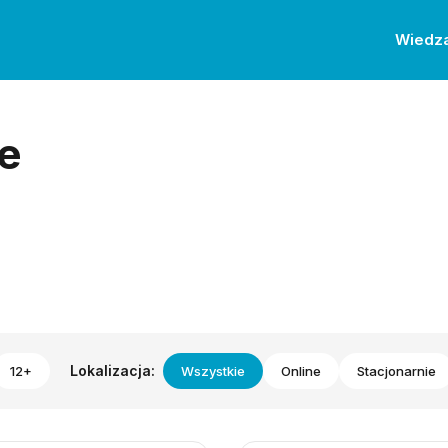
Wiedz
e
Lokalizacja:
12+
Wszystkie
Online
Stacjonarnie