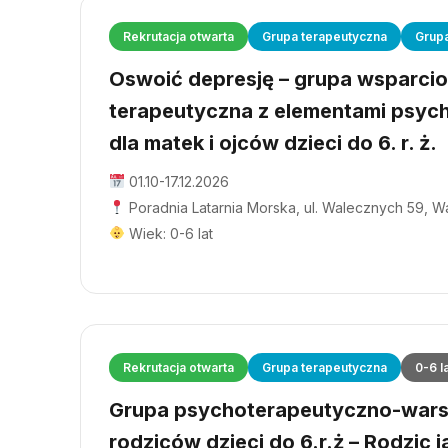
Rekrutacja otwarta
Grupa terapeutyczna
Grup
Oswoić depresję – grupa wsparci
terapeutyczna z elementami psyc
dla matek i ojców dzieci do 6. r. ż.
01.10-17.12.2026
Poradnia Latarnia Morska, ul. Walecznych 59, 
Wiek: 0-6 lat
Rekrutacja otwarta
Grupa terapeutyczna
0-6 l
Grupa psychoterapeutyczno-wars
rodziców dzieci do 6.r.ż – Rodzic j