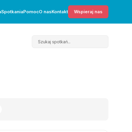
a
Spotkania
Pomoc
O nas
Kontakt
Wspieraj nas
Search