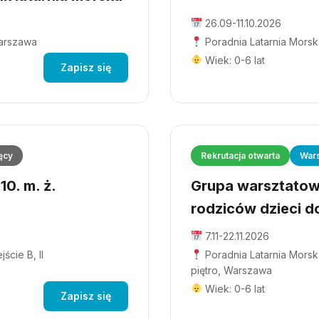
26.09-11.10.2026
Warszawa
Poradnia Latarnia Morsk
Wiek: 0-6 lat
Zapisz się
ęcy
Rekrutacja otwarta
Wars
0. m. ż.
Grupa warsztatowa
rodziców dzieci do
7.11-22.11.2026
ście B, II
Poradnia Latarnia Morska
piętro, Warszawa
Wiek: 0-6 lat
Zapisz się