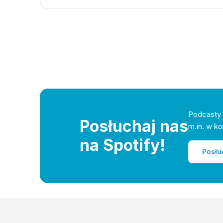
Podcasty 
Posłuchaj nas
m.in. w ko
na Spotify!
Posłu