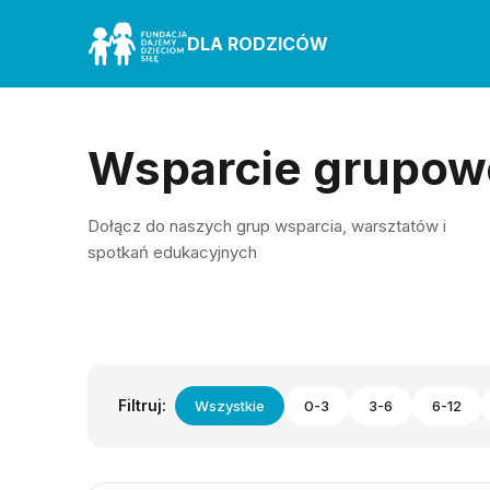
DLA RODZICÓW
Wsparcie grupow
Dołącz do naszych grup wsparcia, warsztatów i
spotkań edukacyjnych
Filtruj:
Wszystkie
0-3
3-6
6-12