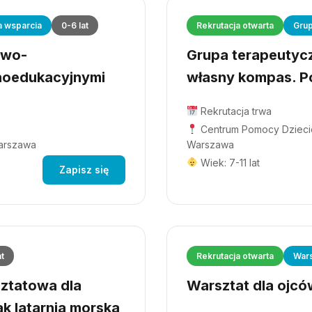
a wsparcia
0-6 lat
Rekrutacja otwarta
Grup
owo-
Grupa terapeutyczn
hoedukacyjnymi
własny kompas. Po
Rekrutacja trwa
Centrum Pomocy Dziecio
Warszawa
Warszawa
Wiek: 7-11 lat
Zapisz się
at
Rekrutacja otwarta
Wars
ztatowa dla
Warsztat dla ojców
ak latarnia morska