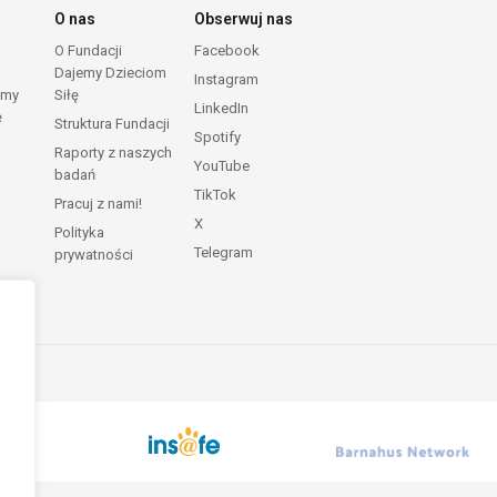
O nas
Obserwuj nas
O Fundacji
Facebook
Dajemy Dzieciom
Instagram
emy
Siłę
LinkedIn
ę
Struktura Fundacji
Spotify
Raporty z naszych
YouTube
badań
TikTok
Pracuj z nami!
X
Polityka
Telegram
prywatności