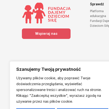
Sprawdź
Platforma
edukacyjna
Fundacji Daj
Dzieciom Sił
Wspieraj nas
Szanujemy Twoją prywatność
Używamy plików cookie, aby poprawić Twoje
Należymy do
doświadczenia przeglądania, wyświetlać
spersonalizowane treści i analizować ruch na stronie.
Klikając "Zaakceptuj
wszystkie", wyrażasz zgodę na
używanie przez nas plików cookie.