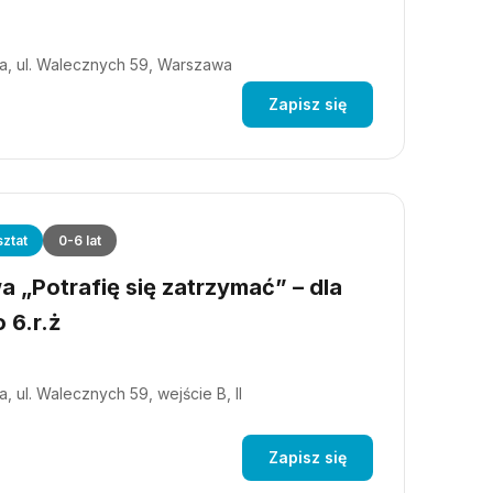
a, ul. Walecznych 59, Warszawa
Zapisz się
ztat
0-6 lat
 „Potrafię się zatrzymać” – dla
 6.r.ż
, ul. Walecznych 59, wejście B, II
Zapisz się