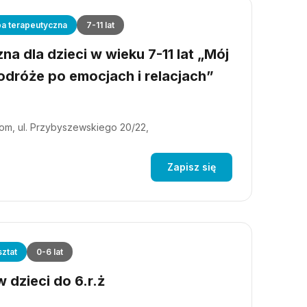
a terapeutyczna
7-11 lat
a dla dzieci w wieku 7-11 lat „Mój
dróże po emocjach i relacjach”
m, ul. Przybyszewskiego 20/22,
Zapisz się
ztat
0-6 lat
 dzieci do 6.r.ż