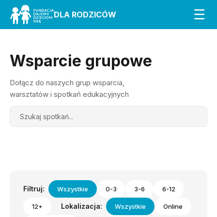
☰
DLA RODZICÓW
Wsparcie grupowe
Dołącz do naszych grup wsparcia,
warsztatów i spotkań edukacyjnych
Search
Filtruj:
Wszystkie
0-3
3-6
6-12
Lokalizacja:
12+
Wszystkie
Online