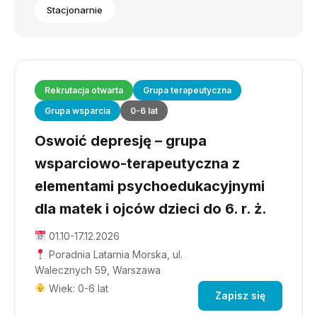
Stacjonarnie
Rekrutacja otwarta
Grupa terapeutyczna
Grupa wsparcia
0-6 lat
Oswoić depresję – grupa
wsparciowo-terapeutyczna z
elementami psychoedukacyjnymi
dla matek i ojców dzieci do 6. r. ż.
01.10-17.12.2026
Poradnia Latarnia Morska, ul.
Walecznych 59, Warszawa
Wiek: 0-6 lat
Zapisz się