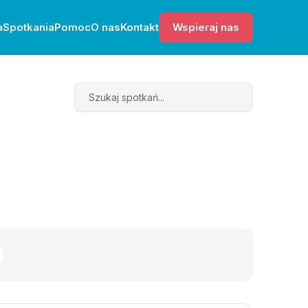
a
Spotkania
Pomoc
O nas
Kontakt
Wspieraj nas
Search