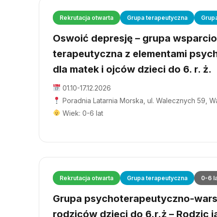
Rekrutacja otwarta
Grupa terapeutyczna
Grup
Oswoić depresję – grupa wsparci
terapeutyczna z elementami psyc
dla matek i ojców dzieci do 6. r. ż.
01.10-17.12.2026
Poradnia Latarnia Morska, ul. Walecznych 59, 
Wiek: 0-6 lat
Rekrutacja otwarta
Grupa terapeutyczna
0-6 l
Grupa psychoterapeutyczno-wars
rodziców dzieci do 6.r.ż – Rodzic j