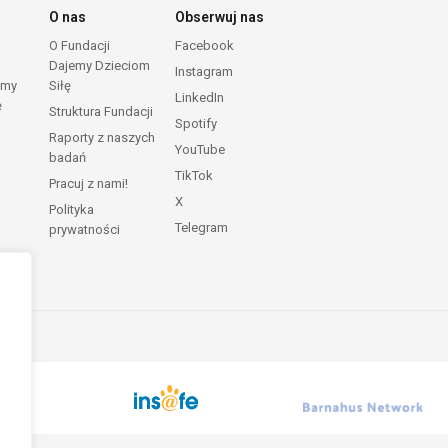
O nas
Obserwuj nas
O Fundacji
Facebook
Dajemy Dzieciom
Instagram
emy
Siłę
LinkedIn
ę
Struktura Fundacji
Spotify
Raporty z naszych
YouTube
badań
TikTok
Pracuj z nami!
X
Polityka
Telegram
prywatności