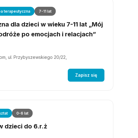
a terapeutyczna
7-11 lat
a dla dzieci w wieku 7-11 lat „Mój
dróże po emocjach i relacjach”
m, ul. Przybyszewskiego 20/22,
Zapisz się
ztat
0-6 lat
 dzieci do 6.r.ż