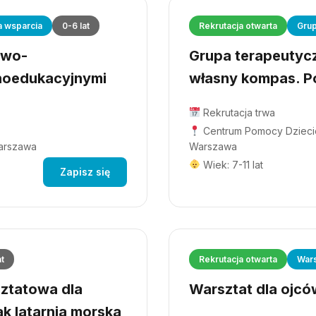
a wsparcia
0-6 lat
Rekrutacja otwarta
Grup
owo-
Grupa terapeutyczn
hoedukacyjnymi
własny kompas. Po
Rekrutacja trwa
Centrum Pomocy Dziecio
Warszawa
Warszawa
Wiek: 7-11 lat
Zapisz się
at
Rekrutacja otwarta
Wars
ztatowa dla
Warsztat dla ojców
ak latarnia morska