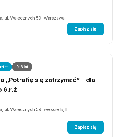
a, ul. Walecznych 59, Warszawa
Zapisz się
ztat
0-6 lat
 „Potrafię się zatrzymać” – dla
 6.r.ż
, ul. Walecznych 59, wejście B, II
Zapisz się