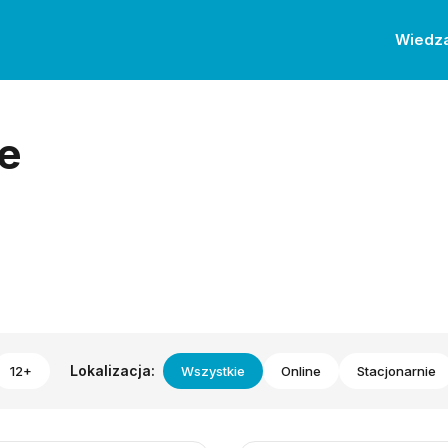
Wiedz
e
Lokalizacja:
12+
Wszystkie
Online
Stacjonarnie