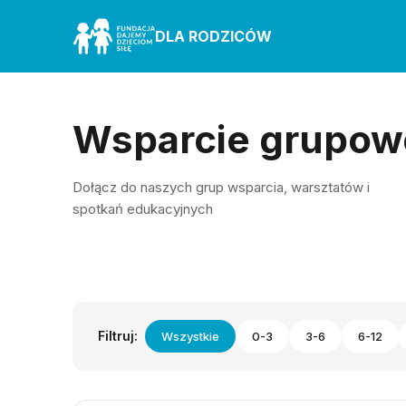
DLA RODZICÓW
Wsparcie grupow
Dołącz do naszych grup wsparcia, warsztatów i
spotkań edukacyjnych
Filtruj:
Wszystkie
0-3
3-6
6-12