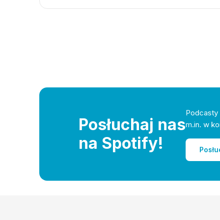
Podcasty 
Posłuchaj nas
m.in. w ko
na Spotify!
Posłu