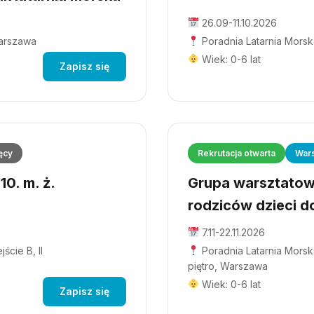
26.09-11.10.2026
Warszawa
Poradnia Latarnia Morsk
Wiek: 0-6 lat
Zapisz się
ęcy
Rekrutacja otwarta
Wars
0. m. ż.
Grupa warsztatowa
rodziców dzieci do
7.11-22.11.2026
ście B, II
Poradnia Latarnia Morska
piętro, Warszawa
Wiek: 0-6 lat
Zapisz się