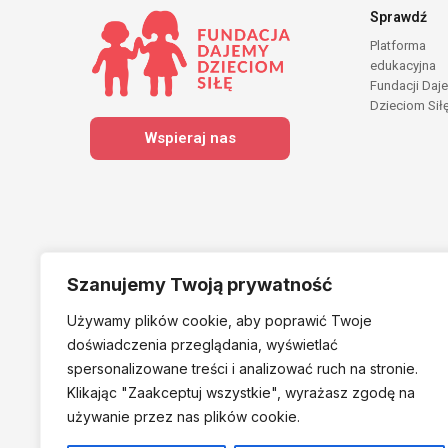
Sprawdź
Platforma
edukacyjna
Fundacji Daj
Dzieciom Sił
Wspieraj nas
Szanujemy Twoją prywatność
Używamy plików cookie, aby poprawić Twoje
Należymy do
doświadczenia przeglądania, wyświetlać
spersonalizowane treści i analizować ruch na stronie.
Klikając "Zaakceptuj
wszystkie", wyrażasz zgodę na
używanie przez nas plików cookie.