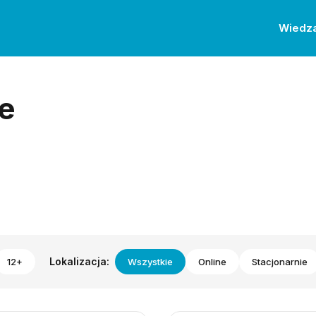
Wiedz
e
Lokalizacja:
12+
Wszystkie
Online
Stacjonarnie