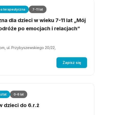
a terapeutyczna
7-11 lat
a dla dzieci w wieku 7-11 lat „Mój
dróże po emocjach i relacjach”
m, ul. Przybyszewskiego 20/22,
Zapisz się
ztat
0-6 lat
 dzieci do 6.r.ż