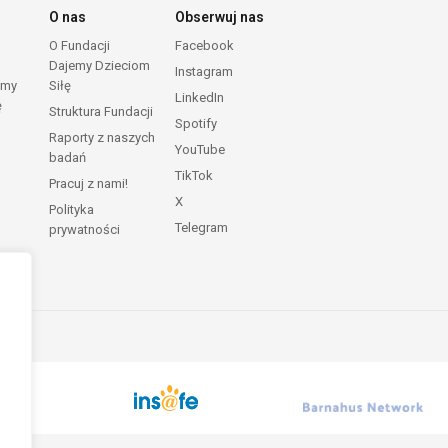
O nas
Obserwuj nas
O Fundacji
Facebook
Dajemy Dzieciom
Instagram
emy
Siłę
LinkedIn
ę
Struktura Fundacji
Spotify
Raporty z naszych
YouTube
badań
TikTok
Pracuj z nami!
X
Polityka
Telegram
prywatności