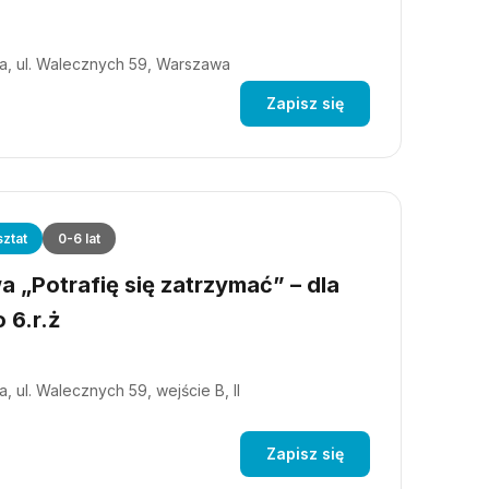
a, ul. Walecznych 59, Warszawa
Zapisz się
ztat
0-6 lat
 „Potrafię się zatrzymać” – dla
 6.r.ż
, ul. Walecznych 59, wejście B, II
Zapisz się