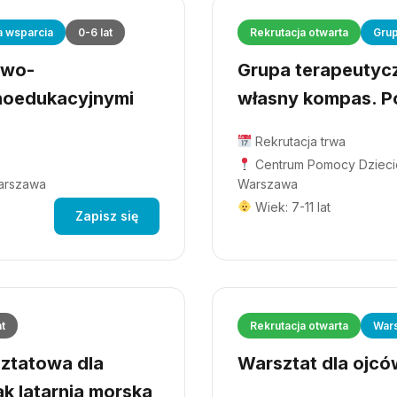
a wsparcia
0-6 lat
Rekrutacja otwarta
Grup
owo-
Grupa terapeutyczn
hoedukacyjnymi
własny kompas. Po
Rekrutacja trwa
Centrum Pomocy Dziecio
Warszawa
Warszawa
Wiek: 7-11 lat
Zapisz się
at
Rekrutacja otwarta
Wars
ztatowa dla
Warsztat dla ojców
ak latarnia morska