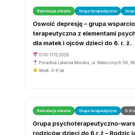
Rekrutacja otwarta
Grupa terapeutyczna
Grup
Oswoić depresję – grupa wsparci
terapeutyczna z elementami psyc
dla matek i ojców dzieci do 6. r. ż.
01.10-17.12.2026
Poradnia Latarnia Morska, ul. Walecznych 59, 
Wiek: 0-6 lat
Rekrutacja otwarta
Grupa terapeutyczna
0-6 l
Grupa psychoterapeutyczno-wars
rodziców dzieci do 6.r.ż – Rodzic j