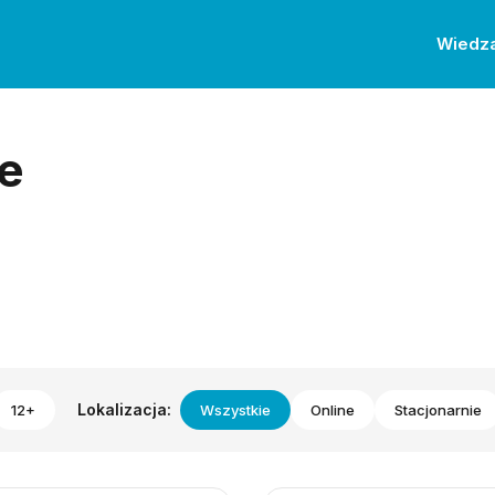
Wiedz
e
Lokalizacja:
12+
Wszystkie
Online
Stacjonarnie