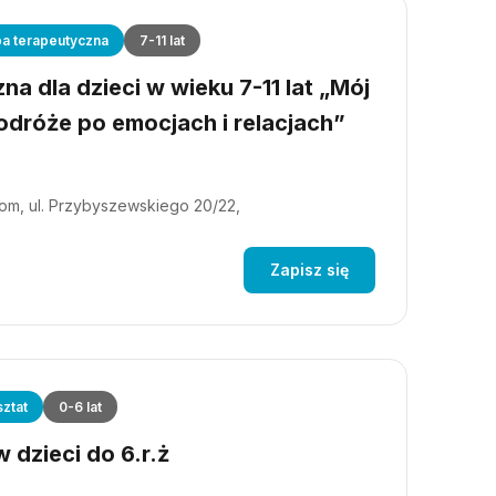
a terapeutyczna
7-11 lat
a dla dzieci w wieku 7-11 lat „Mój
dróże po emocjach i relacjach”
m, ul. Przybyszewskiego 20/22,
Zapisz się
ztat
0-6 lat
 dzieci do 6.r.ż