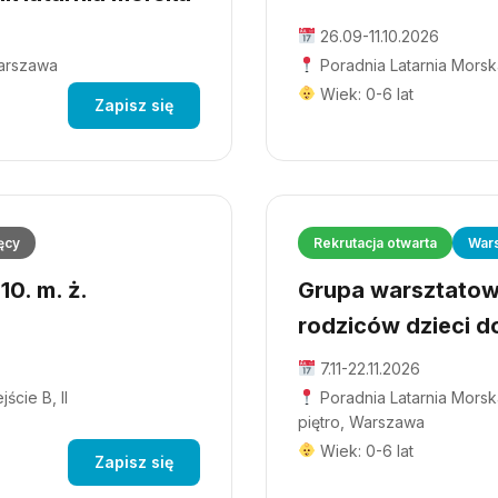
26.09-11.10.2026
Warszawa
Poradnia Latarnia Morsk
Wiek: 0-6 lat
Zapisz się
ęcy
Rekrutacja otwarta
Wars
0. m. ż.
Grupa warsztatowa
rodziców dzieci do
7.11-22.11.2026
ście B, II
Poradnia Latarnia Morska
piętro, Warszawa
Wiek: 0-6 lat
Zapisz się