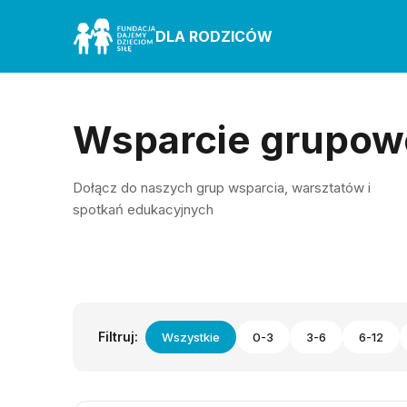
DLA RODZICÓW
Wsparcie grupow
Dołącz do naszych grup wsparcia, warsztatów i
spotkań edukacyjnych
Filtruj:
Wszystkie
0-3
3-6
6-12