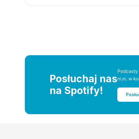
Podcasty 
Posłuchaj nas
m.in. w ko
na Spotify!
Posłu