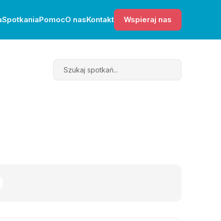
a
Spotkania
Pomoc
O nas
Kontakt
Wspieraj nas
Search