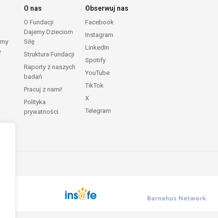
O nas
Obserwuj nas
O Fundacji
Facebook
Dajemy Dzieciom
Instagram
emy
Siłę
LinkedIn
ę
Struktura Fundacji
Spotify
Raporty z naszych
YouTube
badań
TikTok
Pracuj z nami!
X
Polityka
Telegram
prywatności