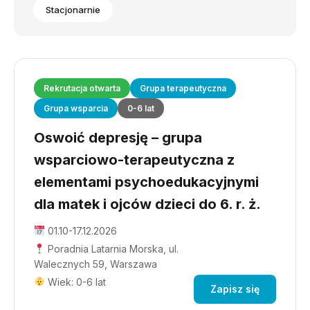
Stacjonarnie
Rekrutacja otwarta
Grupa terapeutyczna
Grupa wsparcia
0-6 lat
Oswoić depresję – grupa
wsparciowo-terapeutyczna z
elementami psychoedukacyjnymi
dla matek i ojców dzieci do 6. r. ż.
01.10-17.12.2026
Poradnia Latarnia Morska, ul.
Walecznych 59, Warszawa
Wiek: 0-6 lat
Zapisz się