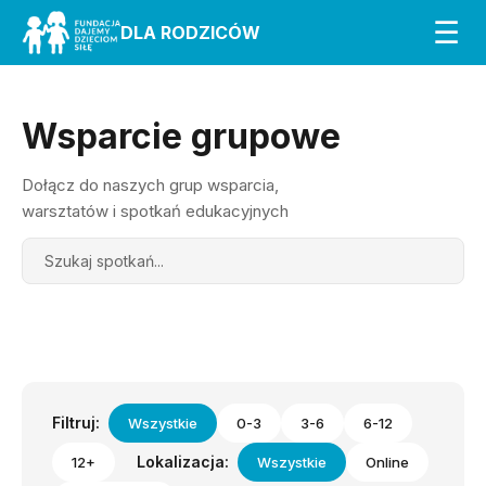
☰
DLA RODZICÓW
Wsparcie grupowe
Dołącz do naszych grup wsparcia,
warsztatów i spotkań edukacyjnych
Search
Filtruj:
Wszystkie
0-3
3-6
6-12
Lokalizacja:
12+
Wszystkie
Online