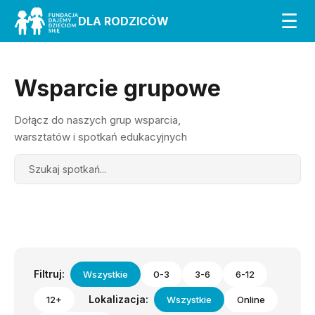
☰
DLA RODZICÓW
Wsparcie grupowe
Dołącz do naszych grup wsparcia,
warsztatów i spotkań edukacyjnych
Search
Filtruj:
Wszystkie
0-3
3-6
6-12
Lokalizacja:
12+
Wszystkie
Online