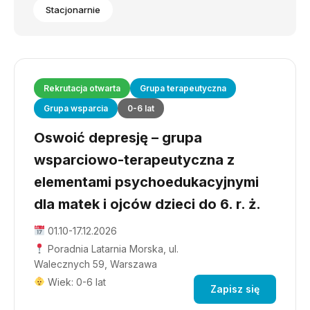
Stacjonarnie
Rekrutacja otwarta
Grupa terapeutyczna
Grupa wsparcia
0-6 lat
Oswoić depresję – grupa
wsparciowo-terapeutyczna z
elementami psychoedukacyjnymi
dla matek i ojców dzieci do 6. r. ż.
01.10-17.12.2026
Poradnia Latarnia Morska, ul.
Walecznych 59, Warszawa
Wiek: 0-6 lat
Zapisz się