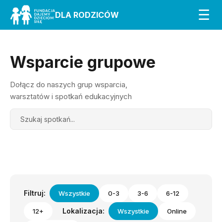
☰
DLA RODZICÓW
Wsparcie grupowe
Dołącz do naszych grup wsparcia,
warsztatów i spotkań edukacyjnych
Search
Filtruj:
Wszystkie
0-3
3-6
6-12
Lokalizacja:
12+
Wszystkie
Online