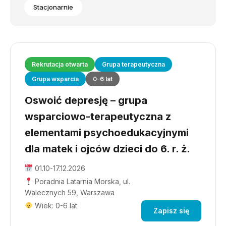
Stacjonarnie
Rekrutacja otwarta
Grupa terapeutyczna
Grupa wsparcia
0-6 lat
Oswoić depresję – grupa
wsparciowo-terapeutyczna z
elementami psychoedukacyjnymi
dla matek i ojców dzieci do 6. r. ż.
01.10-17.12.2026
Poradnia Latarnia Morska, ul.
Walecznych 59, Warszawa
Wiek: 0-6 lat
Zapisz się