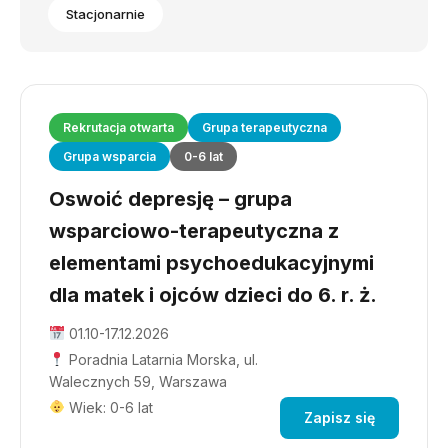
Stacjonarnie
Rekrutacja otwarta
Grupa terapeutyczna
Grupa wsparcia
0-6 lat
Oswoić depresję – grupa
wsparciowo-terapeutyczna z
elementami psychoedukacyjnymi
dla matek i ojców dzieci do 6. r. ż.
01.10-17.12.2026
Poradnia Latarnia Morska, ul.
Walecznych 59, Warszawa
Wiek: 0-6 lat
Zapisz się