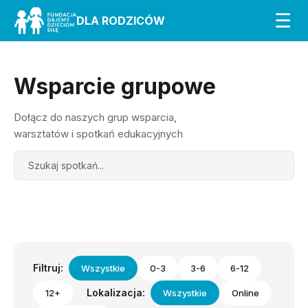
☰
DLA RODZICÓW
Wsparcie grupowe
Dołącz do naszych grup wsparcia,
warsztatów i spotkań edukacyjnych
Search
Filtruj:
Wszystkie
0-3
3-6
6-12
Lokalizacja:
12+
Wszystkie
Online