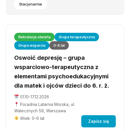
Stacjonarnie
Rekrutacja otwarta
Grupa terapeutyczna
Grupa wsparcia
0-6 lat
Oswoić depresję – grupa
wsparciowo-terapeutyczna z
elementami psychoedukacyjnymi
dla matek i ojców dzieci do 6. r. ż.
01.10-17.12.2026
Poradnia Latarnia Morska, ul.
Walecznych 59, Warszawa
Wiek: 0-6 lat
Zapisz się