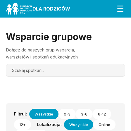
☰
DLA RODZICÓW
Wsparcie grupowe
Dołącz do naszych grup wsparcia,
warsztatów i spotkań edukacyjnych
Search
Filtruj:
Wszystkie
0-3
3-6
6-12
Lokalizacja:
12+
Wszystkie
Online