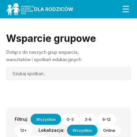
☰
DLA RODZICÓW
Wsparcie grupowe
Dołącz do naszych grup wsparcia,
warsztatów i spotkań edukacyjnych
Search
Filtruj:
Wszystkie
0-3
3-6
6-12
Lokalizacja:
12+
Wszystkie
Online