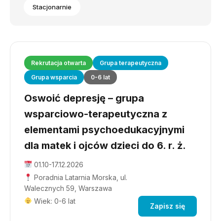
Stacjonarnie
Rekrutacja otwarta
Grupa terapeutyczna
Grupa wsparcia
0-6 lat
Oswoić depresję – grupa
wsparciowo-terapeutyczna z
elementami psychoedukacyjnymi
dla matek i ojców dzieci do 6. r. ż.
01.10-17.12.2026
Poradnia Latarnia Morska, ul.
Walecznych 59, Warszawa
Wiek: 0-6 lat
Zapisz się