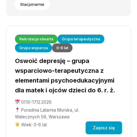
Stacjonarnie
Rekrutacja otwarta
Grupa terapeutyczna
Grupa wsparcia
0-6 lat
Oswoić depresję – grupa
wsparciowo-terapeutyczna z
elementami psychoedukacyjnymi
dla matek i ojców dzieci do 6. r. ż.
01.10-17.12.2026
Poradnia Latarnia Morska, ul.
Walecznych 59, Warszawa
Wiek: 0-6 lat
Zapisz się