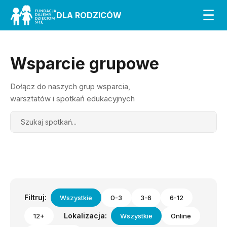
☰
DLA RODZICÓW
Wsparcie grupowe
Dołącz do naszych grup wsparcia,
warsztatów i spotkań edukacyjnych
Search
Filtruj:
Wszystkie
0-3
3-6
6-12
Lokalizacja:
12+
Wszystkie
Online