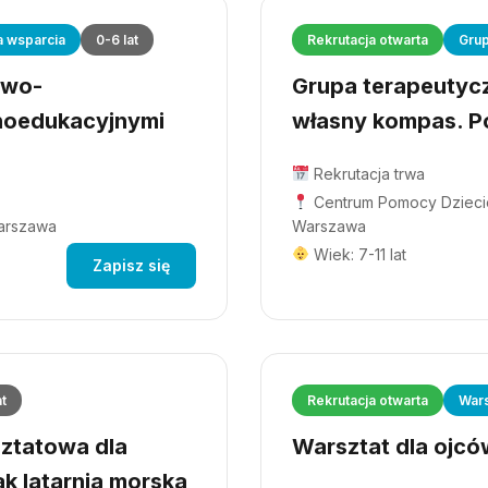
a wsparcia
0-6 lat
Rekrutacja otwarta
Grup
owo-
Grupa terapeutyczn
hoedukacyjnymi
własny kompas. Po
Rekrutacja trwa
Centrum Pomocy Dziecio
Warszawa
Warszawa
Wiek: 7-11 lat
Zapisz się
at
Rekrutacja otwarta
Wars
ztatowa dla
Warsztat dla ojców
ak latarnia morska