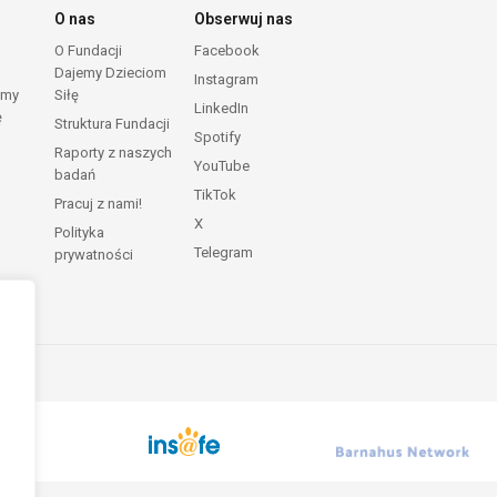
O nas
Obserwuj nas
O Fundacji
Facebook
Dajemy Dzieciom
Instagram
emy
Siłę
LinkedIn
ę
Struktura Fundacji
Spotify
Raporty z naszych
YouTube
badań
TikTok
Pracuj z nami!
X
Polityka
Telegram
prywatności