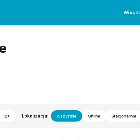
Wiedz
e
Lokalizacja:
12+
Wszystkie
Online
Stacjonarnie