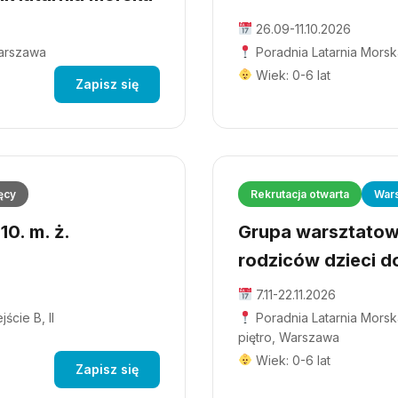
26.09-11.10.2026
Warszawa
Poradnia Latarnia Morsk
Wiek: 0-6 lat
Zapisz się
ęcy
Rekrutacja otwarta
Wars
0. m. ż.
Grupa warsztatowa
rodziców dzieci do
7.11-22.11.2026
ście B, II
Poradnia Latarnia Morska
piętro, Warszawa
Wiek: 0-6 lat
Zapisz się