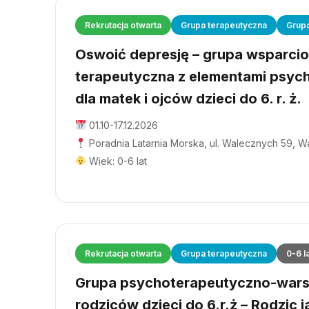
Rekrutacja otwarta
Grupa terapeutyczna
Grup
Oswoić depresję – grupa wsparci
terapeutyczna z elementami psyc
dla matek i ojców dzieci do 6. r. ż.
01.10-17.12.2026
Poradnia Latarnia Morska, ul. Walecznych 59, 
Wiek: 0-6 lat
Rekrutacja otwarta
Grupa terapeutyczna
0-6 l
Grupa psychoterapeutyczno-wars
rodziców dzieci do 6.r.ż – Rodzic j