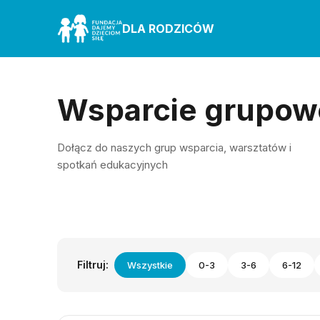
DLA RODZICÓW
Wsparcie grupow
Dołącz do naszych grup wsparcia, warsztatów i
spotkań edukacyjnych
Filtruj:
Wszystkie
0-3
3-6
6-12