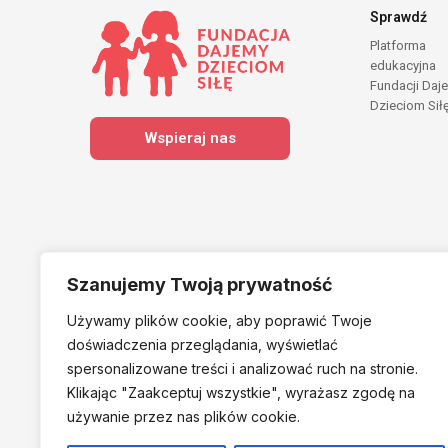
Sprawdź
Platforma
edukacyjna
Fundacji Daj
Dzieciom Sił
Wspieraj nas
Szanujemy Twoją prywatność
Używamy plików cookie, aby poprawić Twoje
Należymy do
doświadczenia przeglądania, wyświetlać
spersonalizowane treści i analizować ruch na stronie.
Klikając "Zaakceptuj
wszystkie", wyrażasz zgodę na
używanie przez nas plików cookie.