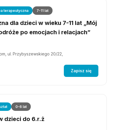
a terapeutyczna
7-11 lat
a dla dzieci w wieku 7-11 lat „Mój
dróże po emocjach i relacjach”
m, ul. Przybyszewskiego 20/22,
Zapisz się
ztat
0-6 lat
 dzieci do 6.r.ż