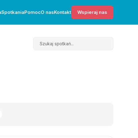
a
Spotkania
Pomoc
O nas
Kontakt
Wspieraj nas
Search