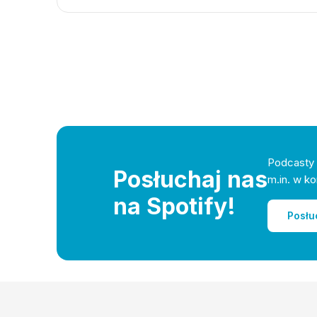
Podcasty 
Posłuchaj nas
m.in. w ko
na Spotify!
Posłu