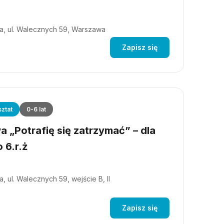
a, ul. Walecznych 59, Warszawa
Zapisz się
ztat
0-6 lat
 „Potrafię się zatrzymać” – dla
 6.r.ż
, ul. Walecznych 59, wejście B, II
Zapisz się