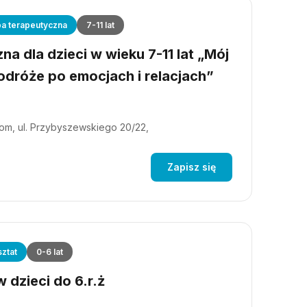
a terapeutyczna
7-11 lat
a dla dzieci w wieku 7-11 lat „Mój
dróże po emocjach i relacjach”
m, ul. Przybyszewskiego 20/22,
Zapisz się
ztat
0-6 lat
 dzieci do 6.r.ż