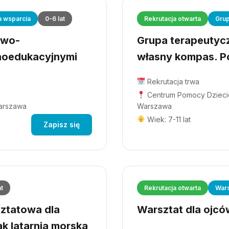
a wsparcia
0-6 lat
Rekrutacja otwarta
Grup
owo-
Grupa terapeutyczn
hoedukacyjnymi
własny kompas. Po
Rekrutacja trwa
Centrum Pomocy Dziecio
Warszawa
Warszawa
Wiek: 7-11 lat
Zapisz się
at
Rekrutacja otwarta
Wars
ztatowa dla
Warsztat dla ojców
ak latarnia morska