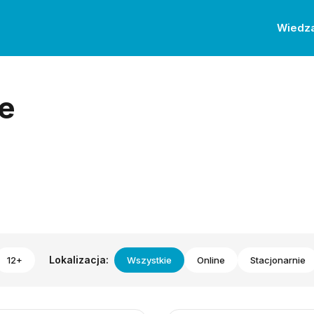
Wiedz
e
Lokalizacja:
12+
Wszystkie
Online
Stacjonarnie