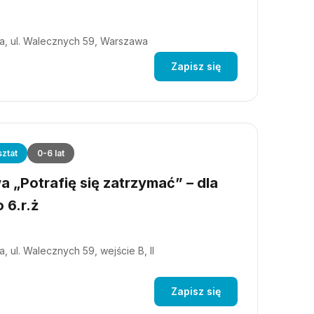
a, ul. Walecznych 59, Warszawa
Zapisz się
ztat
0-6 lat
 „Potrafię się zatrzymać” – dla
 6.r.ż
, ul. Walecznych 59, wejście B, II
Zapisz się