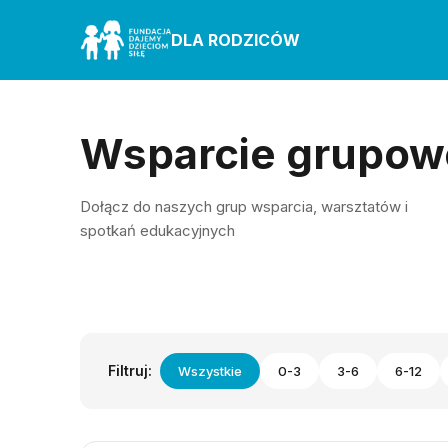
DLA RODZICÓW
Wsparcie grupow
Dołącz do naszych grup wsparcia, warsztatów i
spotkań edukacyjnych
Filtruj:
Wszystkie
0-3
3-6
6-12