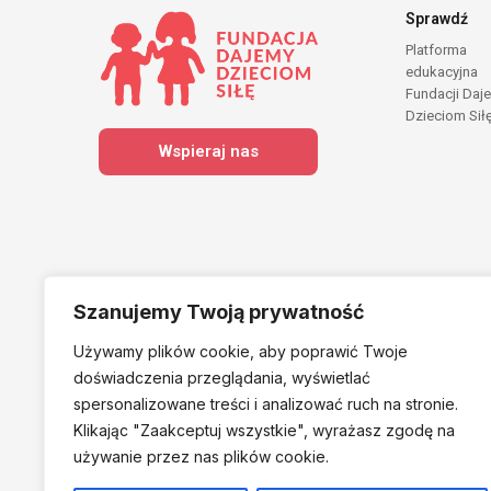
Sprawdź
Platforma
edukacyjna
Fundacji Daj
Dzieciom Sił
Wspieraj nas
Szanujemy Twoją prywatność
Używamy plików cookie, aby poprawić Twoje
Należymy do
doświadczenia przeglądania, wyświetlać
spersonalizowane treści i analizować ruch na stronie.
Klikając "Zaakceptuj
wszystkie", wyrażasz zgodę na
używanie przez nas plików cookie.