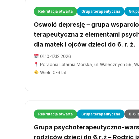
Rekrutacja otwarta
Grupa terapeutyczna
Grup
Oswoić depresję – grupa wsparci
terapeutyczna z elementami psyc
dla matek i ojców dzieci do 6. r. ż.
01.10-17.12.2026
Poradnia Latarnia Morska, ul. Walecznych 59, 
Wiek: 0-6 lat
Rekrutacja otwarta
Grupa terapeutyczna
0-6 l
Grupa psychoterapeutyczno-wars
rodziców dzieci do 6.r.ż – Rodzic j