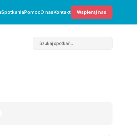
a
Spotkania
Pomoc
O nas
Kontakt
Wspieraj nas
Search