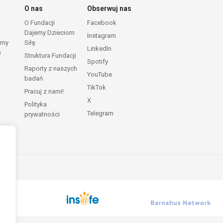
O nas
Obserwuj nas
O Fundacji
Facebook
Dajemy Dzieciom
Instagram
emy
Siłę
LinkedIn
ę
Struktura Fundacji
Spotify
Raporty z naszych
YouTube
badań
TikTok
Pracuj z nami!
X
Polityka
Telegram
prywatności