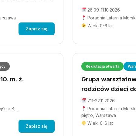
26.09-11.10.2026
Warszawa
Poradnia Latarnia Morsk
Wiek: 0-6 lat
Zapisz się
ęcy
Rekrutacja otwarta
Wars
0. m. ż.
Grupa warsztatowa
rodziców dzieci do
7.11-22.11.2026
ście B, II
Poradnia Latarnia Morska
piętro, Warszawa
Wiek: 0-6 lat
Zapisz się