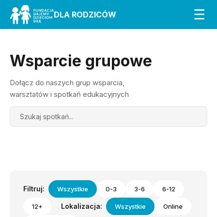
☰
DLA RODZICÓW
Wsparcie grupowe
Dołącz do naszych grup wsparcia,
warsztatów i spotkań edukacyjnych
Search
Filtruj:
Wszystkie
0-3
3-6
6-12
Lokalizacja:
12+
Wszystkie
Online