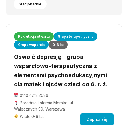
Stacjonarnie
Rekrutacja otwarta
Grupa terapeutyczna
Grupa wsparcia
0-6 lat
Oswoić depresję – grupa
wsparciowo-terapeutyczna z
elementami psychoedukacyjnymi
dla matek i ojców dzieci do 6. r. ż.
01.10-17.12.2026
Poradnia Latarnia Morska, ul.
Walecznych 59, Warszawa
Wiek: 0-6 lat
Zapisz się