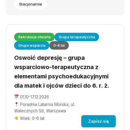
Stacjonarnie
Rekrutacja otwarta
Grupa terapeutyczna
Grupa wsparcia
0-6 lat
Oswoić depresję – grupa
wsparciowo-terapeutyczna z
elementami psychoedukacyjnymi
dla matek i ojców dzieci do 6. r. ż.
01.10-17.12.2026
Poradnia Latarnia Morska, ul.
Walecznych 59, Warszawa
Wiek: 0-6 lat
Zapisz się