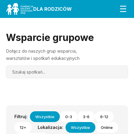
☰
DLA RODZICÓW
Wsparcie grupowe
Dołącz do naszych grup wsparcia,
warsztatów i spotkań edukacyjnych
Search
Filtruj:
Wszystkie
0-3
3-6
6-12
Lokalizacja:
12+
Wszystkie
Online