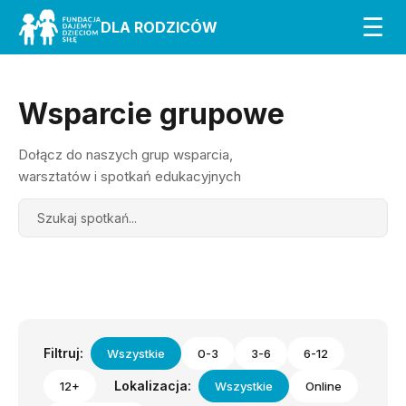
☰
DLA RODZICÓW
Wsparcie grupowe
Dołącz do naszych grup wsparcia,
warsztatów i spotkań edukacyjnych
Search
Filtruj:
Wszystkie
0-3
3-6
6-12
Lokalizacja:
12+
Wszystkie
Online