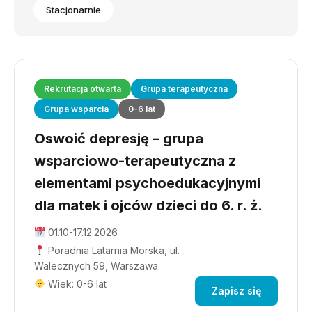
Stacjonarnie
Rekrutacja otwarta
Grupa terapeutyczna
Grupa wsparcia
0-6 lat
Oswoić depresję – grupa
wsparciowo-terapeutyczna z
elementami psychoedukacyjnymi
dla matek i ojców dzieci do 6. r. ż.
01.10-17.12.2026
Poradnia Latarnia Morska, ul.
Walecznych 59, Warszawa
Wiek: 0-6 lat
Zapisz się