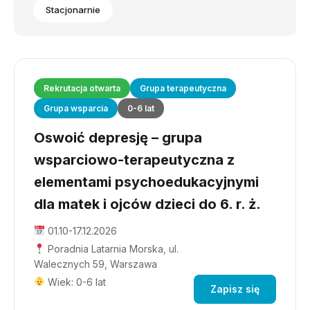
Stacjonarnie
Rekrutacja otwarta
Grupa terapeutyczna
Grupa wsparcia
0-6 lat
Oswoić depresję – grupa
wsparciowo-terapeutyczna z
elementami psychoedukacyjnymi
dla matek i ojców dzieci do 6. r. ż.
01.10-17.12.2026
Poradnia Latarnia Morska, ul.
Walecznych 59, Warszawa
Wiek: 0-6 lat
Zapisz się