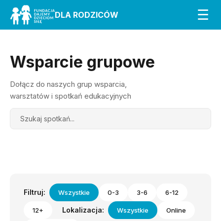
☰
DLA RODZICÓW
Wsparcie grupowe
Dołącz do naszych grup wsparcia,
warsztatów i spotkań edukacyjnych
Search
Filtruj:
Wszystkie
0-3
3-6
6-12
Lokalizacja:
12+
Wszystkie
Online