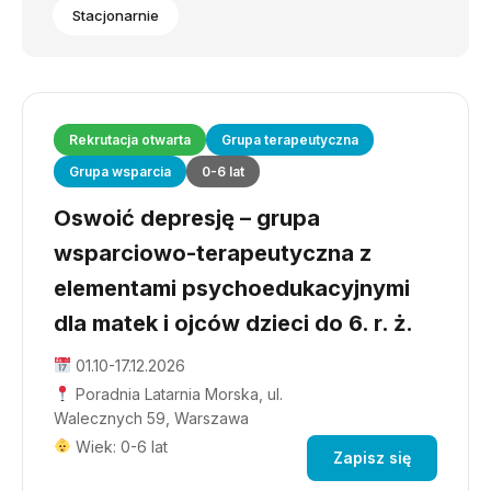
Stacjonarnie
Rekrutacja otwarta
Grupa terapeutyczna
Grupa wsparcia
0-6 lat
Oswoić depresję – grupa
wsparciowo-terapeutyczna z
elementami psychoedukacyjnymi
dla matek i ojców dzieci do 6. r. ż.
01.10-17.12.2026
Poradnia Latarnia Morska, ul.
Walecznych 59, Warszawa
Wiek: 0-6 lat
Zapisz się