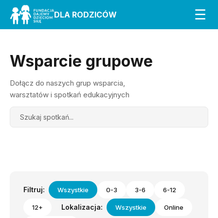
☰
DLA RODZICÓW
Wsparcie grupowe
Dołącz do naszych grup wsparcia,
warsztatów i spotkań edukacyjnych
Search
Filtruj:
Wszystkie
0-3
3-6
6-12
Lokalizacja:
12+
Wszystkie
Online