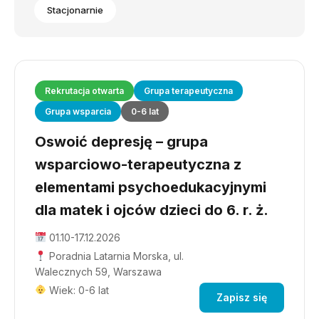
Stacjonarnie
Rekrutacja otwarta
Grupa terapeutyczna
Grupa wsparcia
0-6 lat
Oswoić depresję – grupa
wsparciowo-terapeutyczna z
elementami psychoedukacyjnymi
dla matek i ojców dzieci do 6. r. ż.
01.10-17.12.2026
Poradnia Latarnia Morska, ul.
Walecznych 59, Warszawa
Wiek: 0-6 lat
Zapisz się