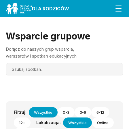
☰
DLA RODZICÓW
Wsparcie grupowe
Dołącz do naszych grup wsparcia,
warsztatów i spotkań edukacyjnych
Search
Filtruj:
Wszystkie
0-3
3-6
6-12
Lokalizacja:
12+
Wszystkie
Online