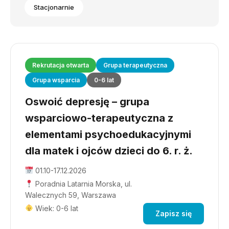
Stacjonarnie
Rekrutacja otwarta
Grupa terapeutyczna
Grupa wsparcia
0-6 lat
Oswoić depresję – grupa
wsparciowo-terapeutyczna z
elementami psychoedukacyjnymi
dla matek i ojców dzieci do 6. r. ż.
01.10-17.12.2026
Poradnia Latarnia Morska, ul.
Walecznych 59, Warszawa
Wiek: 0-6 lat
Zapisz się