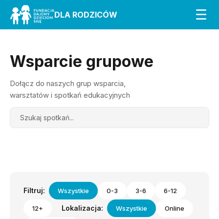
☰
DLA RODZICÓW
Wsparcie grupowe
Dołącz do naszych grup wsparcia,
warsztatów i spotkań edukacyjnych
Search
Filtruj:
Wszystkie
0-3
3-6
6-12
Lokalizacja:
12+
Wszystkie
Online