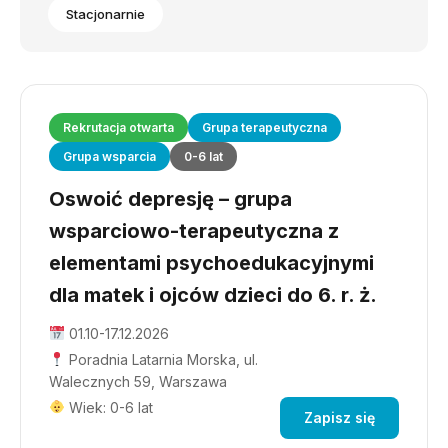
Stacjonarnie
Rekrutacja otwarta
Grupa terapeutyczna
Grupa wsparcia
0-6 lat
Oswoić depresję – grupa
wsparciowo-terapeutyczna z
elementami psychoedukacyjnymi
dla matek i ojców dzieci do 6. r. ż.
01.10-17.12.2026
Poradnia Latarnia Morska, ul.
Walecznych 59, Warszawa
Wiek: 0-6 lat
Zapisz się