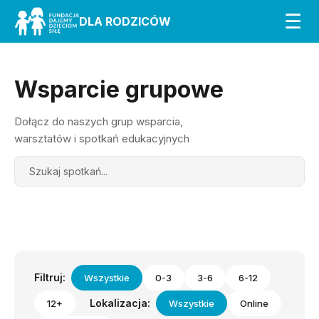
☰
DLA RODZICÓW
Wsparcie grupowe
Dołącz do naszych grup wsparcia,
warsztatów i spotkań edukacyjnych
Search
Filtruj:
Wszystkie
0-3
3-6
6-12
Lokalizacja:
12+
Wszystkie
Online