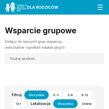
☰
DLA RODZICÓW
Wsparcie grupowe
Dołącz do naszych grup wsparcia,
warsztatów i spotkań edukacyjnych
Search
Filtruj:
Wszystkie
0-3
3-6
6-12
Lokalizacja:
12+
Wszystkie
Online