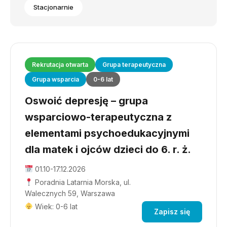
Stacjonarnie
Rekrutacja otwarta
Grupa terapeutyczna
Grupa wsparcia
0-6 lat
Oswoić depresję – grupa
wsparciowo-terapeutyczna z
elementami psychoedukacyjnymi
dla matek i ojców dzieci do 6. r. ż.
01.10-17.12.2026
Poradnia Latarnia Morska, ul.
Walecznych 59, Warszawa
Wiek: 0-6 lat
Zapisz się