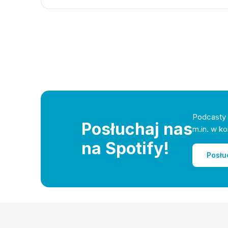
Podcasty 
Posłuchaj nas
m.in. w ko
na Spotify!
Posłu