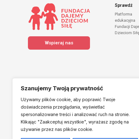
Sprawdź
Platforma
edukacyjna
Fundacji Daj
Dzieciom Sił
Wspieraj nas
Szanujemy Twoją prywatność
Używamy plików cookie, aby poprawić Twoje
Należymy do
doświadczenia przeglądania, wyświetlać
spersonalizowane treści i analizować ruch na stronie.
Klikając "Zaakceptuj
wszystkie", wyrażasz zgodę na
używanie przez nas plików cookie.