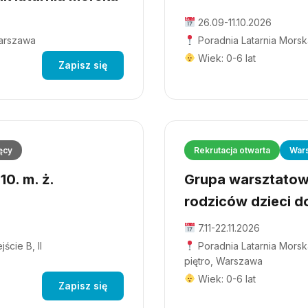
26.09-11.10.2026
Warszawa
Poradnia Latarnia Morsk
Wiek: 0-6 lat
Zapisz się
ęcy
Rekrutacja otwarta
Wars
0. m. ż.
Grupa warsztatowa
rodziców dzieci do
7.11-22.11.2026
ście B, II
Poradnia Latarnia Morska
piętro, Warszawa
Wiek: 0-6 lat
Zapisz się