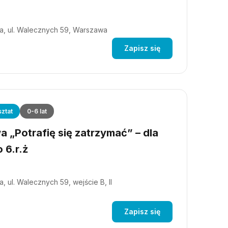
a, ul. Walecznych 59, Warszawa
Zapisz się
ztat
0-6 lat
 „Potrafię się zatrzymać” – dla
 6.r.ż
, ul. Walecznych 59, wejście B, II
Zapisz się