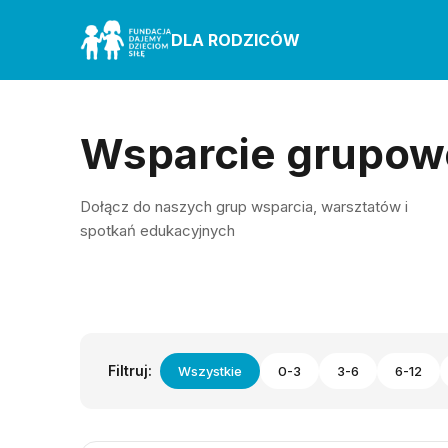
DLA RODZICÓW
Wsparcie grupow
Dołącz do naszych grup wsparcia, warsztatów i
spotkań edukacyjnych
Filtruj:
Wszystkie
0-3
3-6
6-12