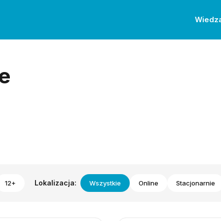
Wiedz
e
Lokalizacja:
12+
Wszystkie
Online
Stacjonarnie