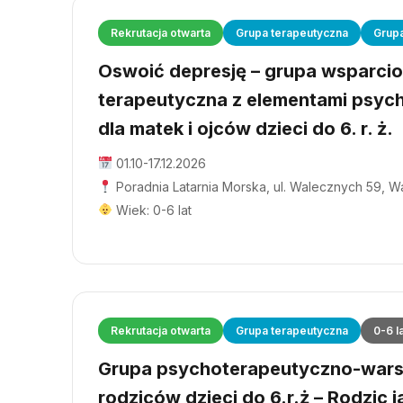
Rekrutacja otwarta
Grupa terapeutyczna
Grup
Oswoić depresję – grupa wsparci
terapeutyczna z elementami psyc
dla matek i ojców dzieci do 6. r. ż.
01.10-17.12.2026
Poradnia Latarnia Morska, ul. Walecznych 59, 
Wiek: 0-6 lat
Rekrutacja otwarta
Grupa terapeutyczna
0-6 l
Grupa psychoterapeutyczno-wars
rodziców dzieci do 6.r.ż – Rodzic j