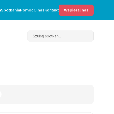
a
Spotkania
Pomoc
O nas
Kontakt
Wspieraj nas
Search