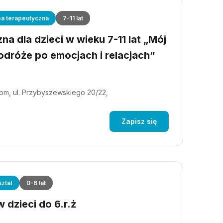
a terapeutyczna
7-11 lat
a dla dzieci w wieku 7-11 lat „Mój
dróże po emocjach i relacjach”
m, ul. Przybyszewskiego 20/22,
Zapisz się
ztat
0-6 lat
 dzieci do 6.r.ż