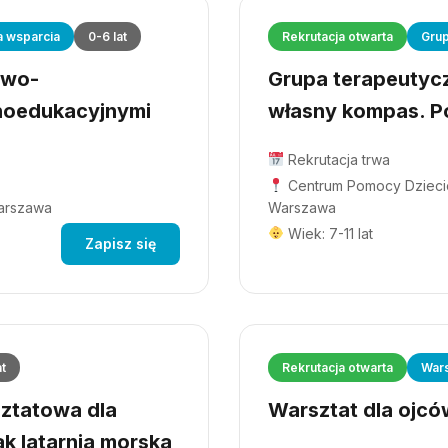
a wsparcia
0-6 lat
Rekrutacja otwarta
Grup
owo-
Grupa terapeutyczn
hoedukacyjnymi
własny kompas. Po
Rekrutacja trwa
Centrum Pomocy Dziecio
Warszawa
Warszawa
Wiek: 7-11 lat
Zapisz się
at
Rekrutacja otwarta
Wars
ztatowa dla
Warsztat dla ojców
ak latarnia morska