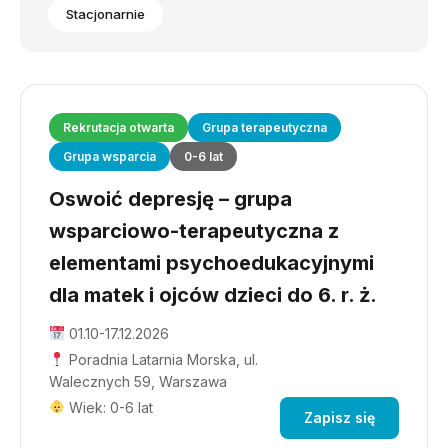
Stacjonarnie
Rekrutacja otwarta
Grupa terapeutyczna
Grupa wsparcia
0-6 lat
Oswoić depresję – grupa
wsparciowo-terapeutyczna z
elementami psychoedukacyjnymi
dla matek i ojców dzieci do 6. r. ż.
01.10-17.12.2026
Poradnia Latarnia Morska, ul.
Walecznych 59, Warszawa
Wiek: 0-6 lat
Zapisz się