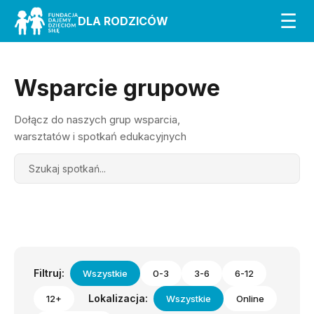
☰
DLA RODZICÓW
Wsparcie grupowe
Dołącz do naszych grup wsparcia,
warsztatów i spotkań edukacyjnych
Search
Filtruj:
Wszystkie
0-3
3-6
6-12
Lokalizacja:
12+
Wszystkie
Online