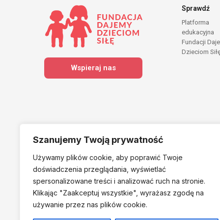
Sprawdź
Platforma
edukacyjna
Fundacji Daj
Dzieciom Sił
Wspieraj nas
Szanujemy Twoją prywatność
Używamy plików cookie, aby poprawić Twoje
Należymy do
doświadczenia przeglądania, wyświetlać
spersonalizowane treści i analizować ruch na stronie.
Klikając "Zaakceptuj
wszystkie", wyrażasz zgodę na
używanie przez nas plików cookie.