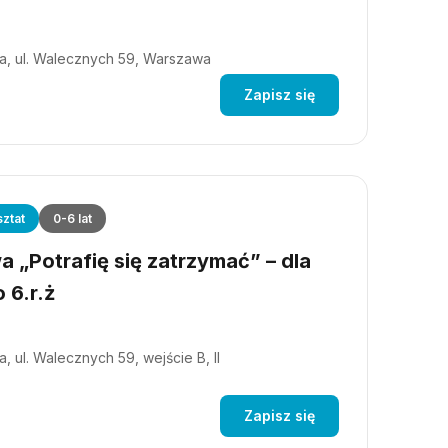
a, ul. Walecznych 59, Warszawa
Zapisz się
ztat
0-6 lat
 „Potrafię się zatrzymać” – dla
 6.r.ż
, ul. Walecznych 59, wejście B, II
Zapisz się