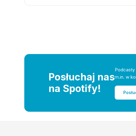
Podcasty 
Posłuchaj nas
m.in. w ko
na Spotify!
Posłu