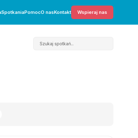
a
Spotkania
Pomoc
O nas
Kontakt
Wspieraj nas
Search