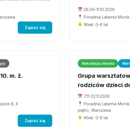
26.09-11.10.2026
Warszawa
Poradnia Latarnia Morsk
Wiek: 0-6 lat
Zapisz się
ęcy
Rekrutacja otwarta
Wars
0. m. ż.
Grupa warsztatowa
rodziców dzieci do
7.11-22.11.2026
ście B, II
Poradnia Latarnia Morska
piętro, Warszawa
Wiek: 0-6 lat
Zapisz się