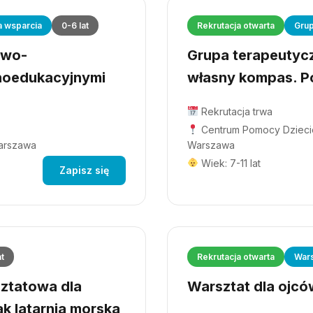
a wsparcia
0-6 lat
Rekrutacja otwarta
Grup
owo-
Grupa terapeutyczn
hoedukacyjnymi
własny kompas. Po
Rekrutacja trwa
Centrum Pomocy Dziecio
Warszawa
Warszawa
Wiek: 7-11 lat
Zapisz się
at
Rekrutacja otwarta
Wars
ztatowa dla
Warsztat dla ojców
ak latarnia morska