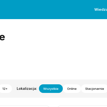
Wiedz
e
Lokalizacja:
12+
Wszystkie
Online
Stacjonarnie