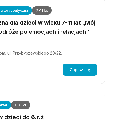
a terapeutyczna
7-11 lat
a dla dzieci w wieku 7-11 lat „Mój
dróże po emocjach i relacjach”
m, ul. Przybyszewskiego 20/22,
Zapisz się
ztat
0-6 lat
 dzieci do 6.r.ż