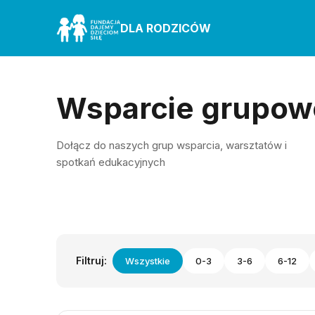
DLA RODZICÓW
Wsparcie grupow
Dołącz do naszych grup wsparcia, warsztatów i
spotkań edukacyjnych
Filtruj:
Wszystkie
0-3
3-6
6-12