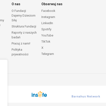
O nas
Obserwuj nas
O Fundacji
Facebook
Dajemy Dzieciom
Instagram
emy
Siłę
LinkedIn
ę
Struktura Fundacji
Spotify
Raporty z naszych
YouTube
badań
TikTok
Pracuj z nami!
X
Polityka
Telegram
prywatności