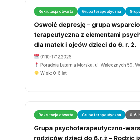
Rekrutacja otwarta
Grupa terapeutyczna
Grup
Oswoić depresję – grupa wsparci
terapeutyczna z elementami psyc
dla matek i ojców dzieci do 6. r. ż.
01.10-17.12.2026
Poradnia Latarnia Morska, ul. Walecznych 59, 
Wiek: 0-6 lat
Rekrutacja otwarta
Grupa terapeutyczna
0-6 l
Grupa psychoterapeutyczno-wars
rodziców dzieci do 6.r.ż – Rodzic j