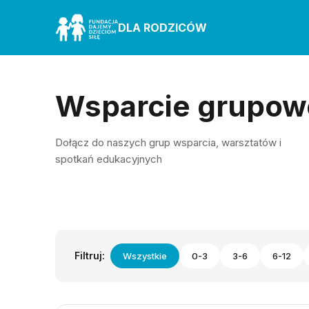
DLA RODZICÓW
Wsparcie grupow
Dołącz do naszych grup wsparcia, warsztatów i
spotkań edukacyjnych
Filtruj:
Wszystkie
0-3
3-6
6-12