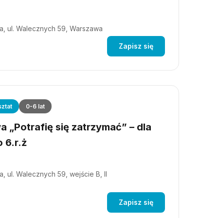
a, ul. Walecznych 59, Warszawa
Zapisz się
ztat
0-6 lat
 „Potrafię się zatrzymać” – dla
 6.r.ż
, ul. Walecznych 59, wejście B, II
Zapisz się