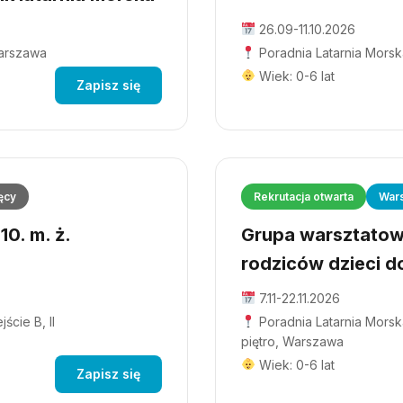
26.09-11.10.2026
Warszawa
Poradnia Latarnia Morsk
Wiek: 0-6 lat
Zapisz się
ęcy
Rekrutacja otwarta
Wars
0. m. ż.
Grupa warsztatowa
rodziców dzieci do
7.11-22.11.2026
ście B, II
Poradnia Latarnia Morska
piętro, Warszawa
Wiek: 0-6 lat
Zapisz się