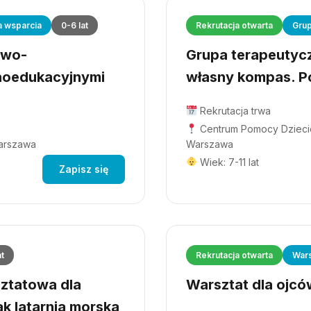
a wsparcia
0-6 lat
Rekrutacja otwarta
Grup
owo-
Grupa terapeutyczn
hoedukacyjnymi
własny kompas. Po
Rekrutacja trwa
Centrum Pomocy Dziecio
Warszawa
Warszawa
Wiek: 7-11 lat
Zapisz się
at
Rekrutacja otwarta
Wars
ztatowa dla
Warsztat dla ojców
ak latarnia morska