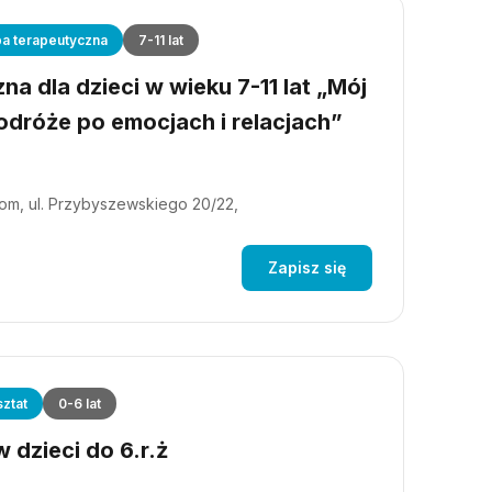
a terapeutyczna
7-11 lat
a dla dzieci w wieku 7-11 lat „Mój
dróże po emocjach i relacjach”
m, ul. Przybyszewskiego 20/22,
Zapisz się
ztat
0-6 lat
 dzieci do 6.r.ż