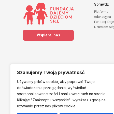
Sprawdź
Platforma
edukacyjna
Fundacji Daj
Dzieciom Sił
Wspieraj nas
Szanujemy Twoją prywatność
Używamy plików cookie, aby poprawić Twoje
Należymy do
doświadczenia przeglądania, wyświetlać
spersonalizowane treści i analizować ruch na stronie.
Klikając "Zaakceptuj
wszystkie", wyrażasz zgodę na
używanie przez nas plików cookie.