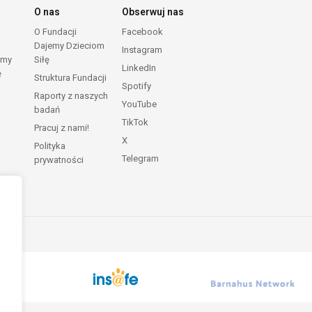
O nas
Obserwuj nas
O Fundacji
Facebook
Dajemy Dzieciom
Instagram
emy
Siłę
LinkedIn
ę
Struktura Fundacji
Spotify
Raporty z naszych
YouTube
badań
TikTok
Pracuj z nami!
X
Polityka
Telegram
prywatności