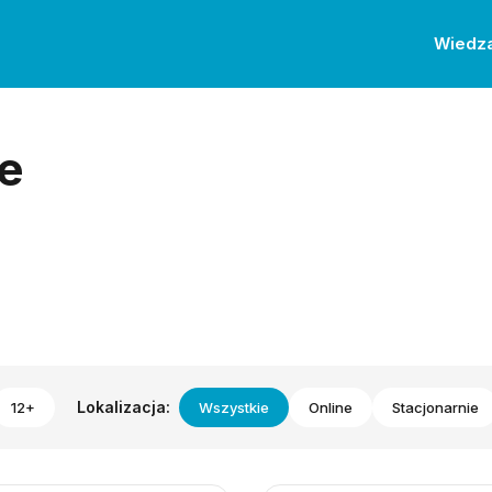
Wiedz
e
Lokalizacja:
12+
Wszystkie
Online
Stacjonarnie