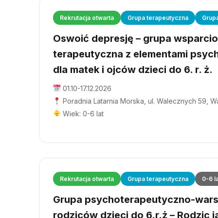
Rekrutacja otwarta
Grupa terapeutyczna
Grup
Oswoić depresję – grupa wsparci
terapeutyczna z elementami psyc
dla matek i ojców dzieci do 6. r. ż.
01.10-17.12.2026
Poradnia Latarnia Morska, ul. Walecznych 59, 
Wiek: 0-6 lat
Rekrutacja otwarta
Grupa terapeutyczna
0-6 l
Grupa psychoterapeutyczno-wars
rodziców dzieci do 6.r.ż – Rodzic j