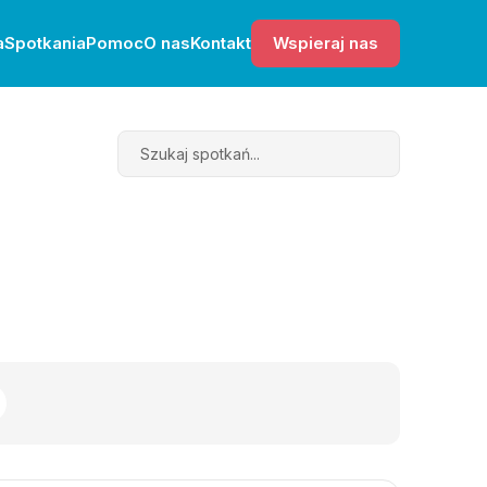
a
Spotkania
Pomoc
O nas
Kontakt
Wspieraj nas
Search