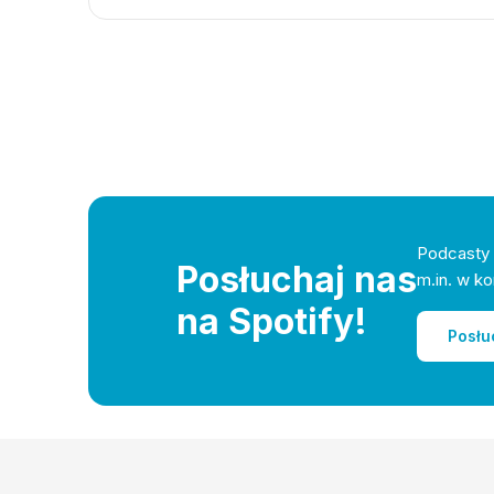
Podcasty 
Posłuchaj nas
m.in. w ko
na Spotify!
Posłu