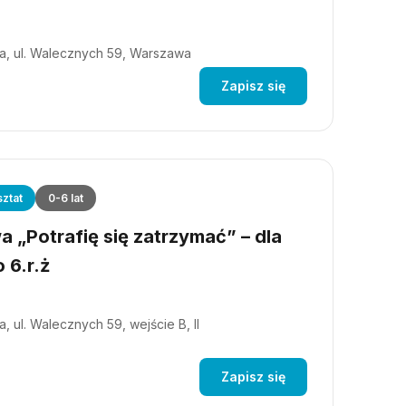
a, ul. Walecznych 59, Warszawa
Zapisz się
ztat
0-6 lat
 „Potrafię się zatrzymać” – dla
 6.r.ż
, ul. Walecznych 59, wejście B, II
Zapisz się