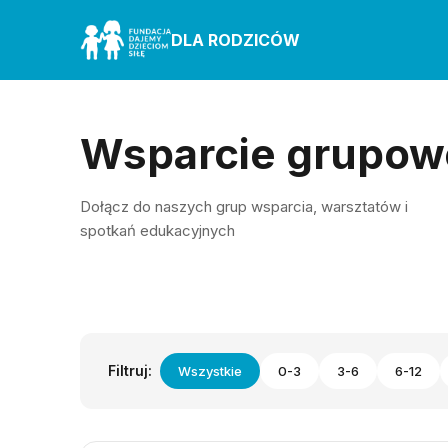
DLA RODZICÓW
Wsparcie grupow
Dołącz do naszych grup wsparcia, warsztatów i
spotkań edukacyjnych
Filtruj:
Wszystkie
0-3
3-6
6-12