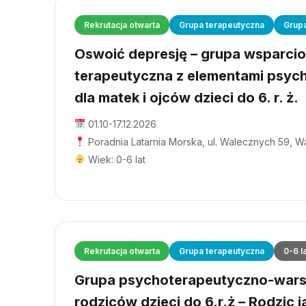
Rekrutacja otwarta
Grupa terapeutyczna
Grup
Oswoić depresję – grupa wsparci
terapeutyczna z elementami psyc
dla matek i ojców dzieci do 6. r. ż.
01.10-17.12.2026
Poradnia Latarnia Morska, ul. Walecznych 59, 
Wiek: 0-6 lat
Rekrutacja otwarta
Grupa terapeutyczna
0-6 l
Grupa psychoterapeutyczno-wars
rodziców dzieci do 6.r.ż – Rodzic j