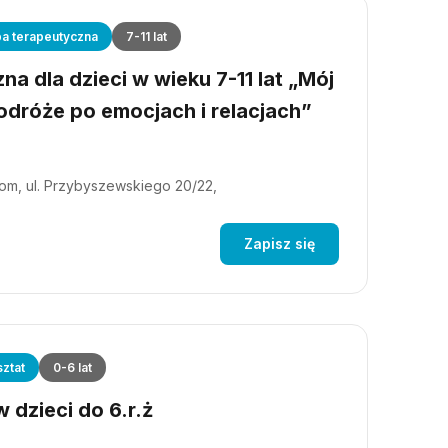
a terapeutyczna
7-11 lat
a dla dzieci w wieku 7-11 lat „Mój
dróże po emocjach i relacjach”
m, ul. Przybyszewskiego 20/22,
Zapisz się
ztat
0-6 lat
 dzieci do 6.r.ż