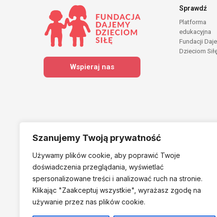
Sprawdź
Platforma
edukacyjna
Fundacji Daj
Dzieciom Sił
Wspieraj nas
Szanujemy Twoją prywatność
Używamy plików cookie, aby poprawić Twoje
Należymy do
doświadczenia przeglądania, wyświetlać
spersonalizowane treści i analizować ruch na stronie.
Klikając "Zaakceptuj
wszystkie", wyrażasz zgodę na
używanie przez nas plików cookie.