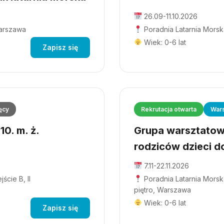
26.09-11.10.2026
Warszawa
Poradnia Latarnia Morsk
Wiek: 0-6 lat
Zapisz się
ęcy
Rekrutacja otwarta
Wars
0. m. ż.
Grupa warsztatowa
rodziców dzieci do
7.11-22.11.2026
ście B, II
Poradnia Latarnia Morska
piętro, Warszawa
Wiek: 0-6 lat
Zapisz się