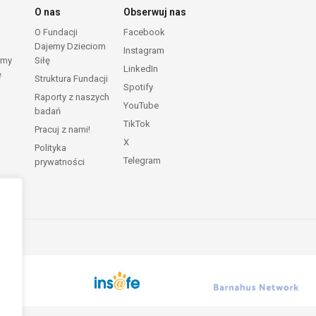
O nas
Obserwuj nas
O Fundacji
Facebook
Dajemy Dzieciom
Instagram
emy
Siłę
LinkedIn
ę
Struktura Fundacji
Spotify
Raporty z naszych
YouTube
badań
TikTok
Pracuj z nami!
X
Polityka
Telegram
prywatności