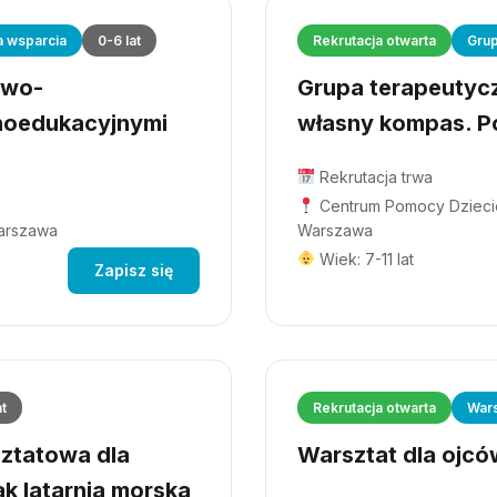
a wsparcia
0-6 lat
Rekrutacja otwarta
Grup
owo-
Grupa terapeutyczn
hoedukacyjnymi
własny kompas. Po
Rekrutacja trwa
Centrum Pomocy Dziecio
Warszawa
Warszawa
Wiek: 7-11 lat
Zapisz się
at
Rekrutacja otwarta
Wars
ztatowa dla
Warsztat dla ojców
ak latarnia morska