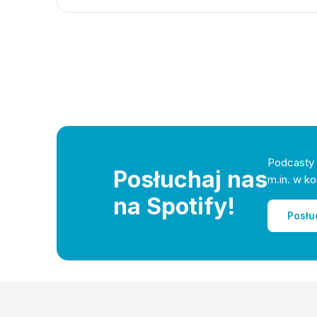
Podcasty 
Posłuchaj nas
m.in. w ko
na Spotify!
Posłu