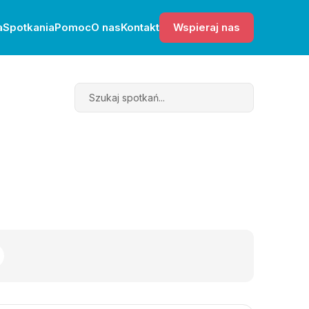
a
Spotkania
Pomoc
O nas
Kontakt
Wspieraj nas
Search