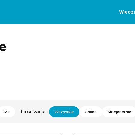
Wiedz
e
Lokalizacja:
12+
Wszystkie
Online
Stacjonarnie