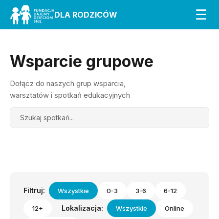
☰
DLA RODZICÓW
Wsparcie grupowe
Dołącz do naszych grup wsparcia,
warsztatów i spotkań edukacyjnych
Search
Filtruj:
Wszystkie
0-3
3-6
6-12
Lokalizacja:
12+
Wszystkie
Online