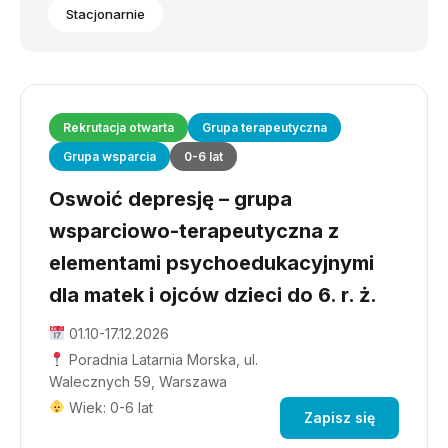
Stacjonarnie
Rekrutacja otwarta
Grupa terapeutyczna
Grupa wsparcia
0-6 lat
Oswoić depresję – grupa
wsparciowo-terapeutyczna z
elementami psychoedukacyjnymi
dla matek i ojców dzieci do 6. r. ż.
01.10-17.12.2026
Poradnia Latarnia Morska, ul.
Walecznych 59, Warszawa
Wiek: 0-6 lat
Zapisz się