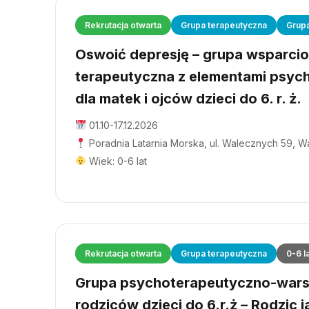
Rekrutacja otwarta
Grupa terapeutyczna
Grup
Oswoić depresję – grupa wsparci
terapeutyczna z elementami psyc
dla matek i ojców dzieci do 6. r. ż.
01.10-17.12.2026
Poradnia Latarnia Morska, ul. Walecznych 59, 
Wiek: 0-6 lat
Rekrutacja otwarta
Grupa terapeutyczna
0-6 l
Grupa psychoterapeutyczno-wars
rodziców dzieci do 6.r.ż – Rodzic j