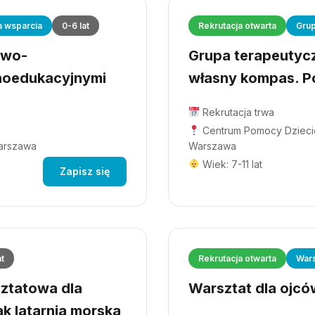
a wsparcia
0-6 lat
Rekrutacja otwarta
Grup
owo-
Grupa terapeutyczn
hoedukacyjnymi
własny kompas. Po
Rekrutacja trwa
Centrum Pomocy Dziecio
Warszawa
Warszawa
Wiek: 7-11 lat
Zapisz się
at
Rekrutacja otwarta
Wars
ztatowa dla
Warsztat dla ojców
ak latarnia morska