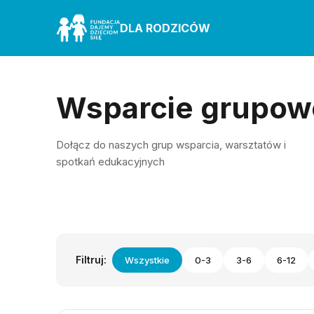
DLA RODZICÓW
Wsparcie grupow
Dołącz do naszych grup wsparcia, warsztatów i
spotkań edukacyjnych
Filtruj:
Wszystkie
0-3
3-6
6-12