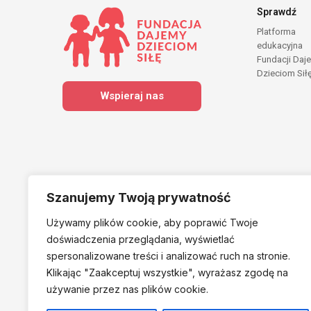
Sprawdź
Platforma
edukacyjna
Fundacji Daj
Dzieciom Sił
Wspieraj nas
Szanujemy Twoją prywatność
Używamy plików cookie, aby poprawić Twoje
Należymy do
doświadczenia przeglądania, wyświetlać
spersonalizowane treści i analizować ruch na stronie.
Klikając "Zaakceptuj
wszystkie", wyrażasz zgodę na
używanie przez nas plików cookie.