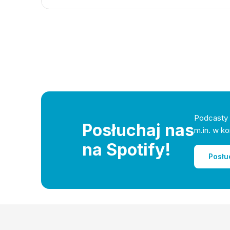
Podcasty 
Posłuchaj nas
m.in. w ko
na Spotify!
Posłu