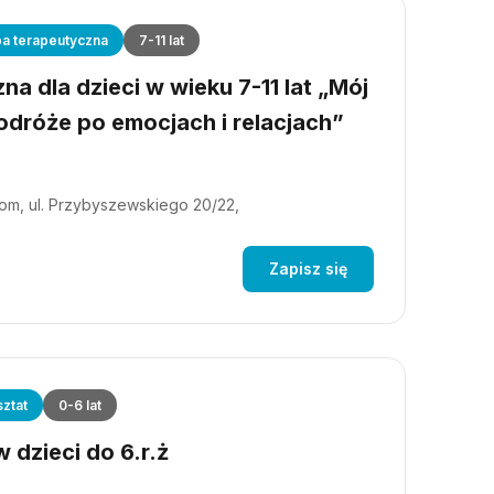
a terapeutyczna
7-11 lat
a dla dzieci w wieku 7-11 lat „Mój
dróże po emocjach i relacjach”
m, ul. Przybyszewskiego 20/22,
Zapisz się
ztat
0-6 lat
 dzieci do 6.r.ż