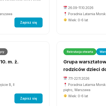
26.09-11.10.2026
Warszawa
Poradnia Latarnia Morsk
Wiek: 0-6 lat
Zapisz się
ęcy
Rekrutacja otwarta
Wars
0. m. ż.
Grupa warsztatowa
rodziców dzieci do
7.11-22.11.2026
ście B, II
Poradnia Latarnia Morska
piętro, Warszawa
Wiek: 0-6 lat
Zapisz się