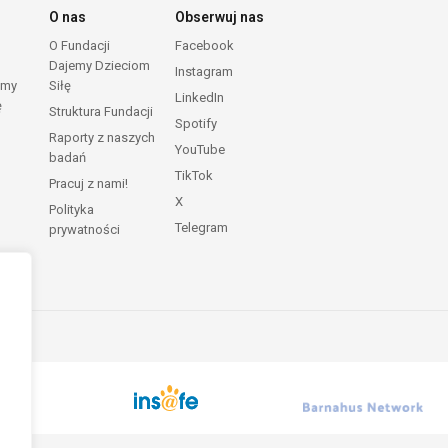
O nas
Obserwuj nas
O Fundacji
Facebook
Dajemy Dzieciom
Instagram
emy
Siłę
LinkedIn
ę
Struktura Fundacji
Spotify
Raporty z naszych
YouTube
badań
TikTok
Pracuj z nami!
X
Polityka
Telegram
prywatności