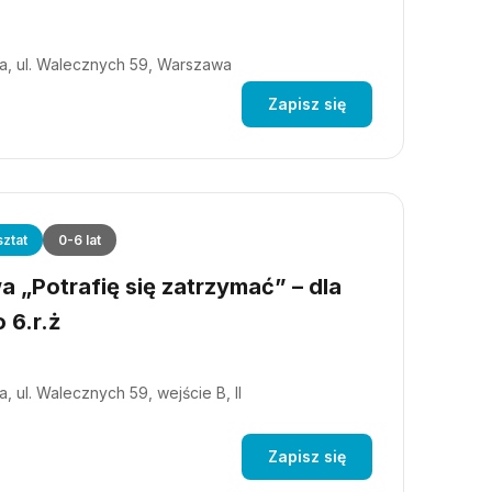
a, ul. Walecznych 59, Warszawa
Zapisz się
ztat
0-6 lat
 „Potrafię się zatrzymać” – dla
 6.r.ż
, ul. Walecznych 59, wejście B, II
Zapisz się