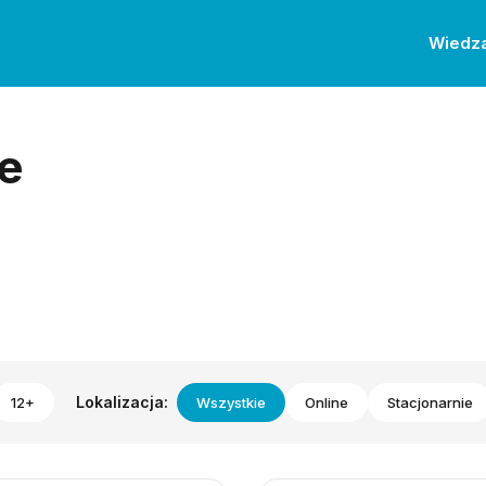
Wiedz
e
Lokalizacja:
12+
Wszystkie
Online
Stacjonarnie