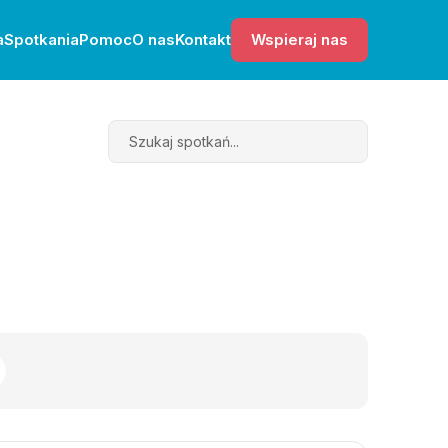
a
Spotkania
Pomoc
O nas
Kontakt
Wspieraj nas
Search