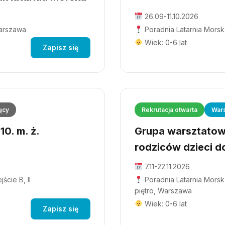
26.09-11.10.2026
Warszawa
Poradnia Latarnia Morsk
Wiek: 0-6 lat
Zapisz się
ęcy
Rekrutacja otwarta
Wars
0. m. ż.
Grupa warsztatowa
rodziców dzieci do
7.11-22.11.2026
ście B, II
Poradnia Latarnia Morska
piętro, Warszawa
Wiek: 0-6 lat
Zapisz się