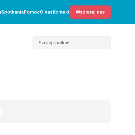
a
Spotkania
Pomoc
O nas
Kontakt
Wspieraj nas
Search