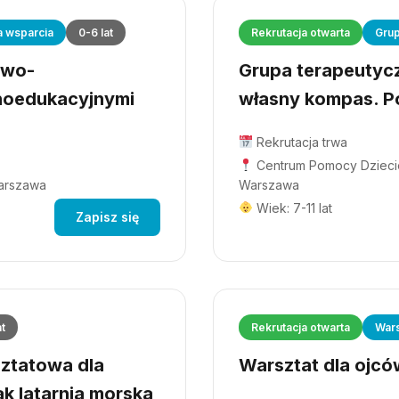
a wsparcia
0-6 lat
Rekrutacja otwarta
Grup
owo-
Grupa terapeutyczn
hoedukacyjnymi
własny kompas. Po
Rekrutacja trwa
Centrum Pomocy Dziecio
Warszawa
Warszawa
Wiek: 7-11 lat
Zapisz się
at
Rekrutacja otwarta
Wars
ztatowa dla
Warsztat dla ojców
ak latarnia morska