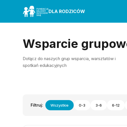
DLA RODZICÓW
Wsparcie grupow
Dołącz do naszych grup wsparcia, warsztatów i
spotkań edukacyjnych
Filtruj:
Wszystkie
0-3
3-6
6-12