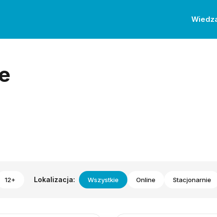
Wiedz
e
Lokalizacja:
12+
Wszystkie
Online
Stacjonarnie