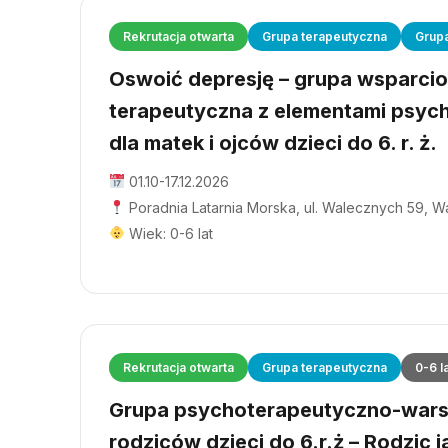
Rekrutacja otwarta
Grupa terapeutyczna
Grup
Oswoić depresję – grupa wsparci
terapeutyczna z elementami psyc
dla matek i ojców dzieci do 6. r. ż.
01.10-17.12.2026
Poradnia Latarnia Morska, ul. Walecznych 59, 
Wiek: 0-6 lat
Rekrutacja otwarta
Grupa terapeutyczna
0-6 l
Grupa psychoterapeutyczno-wars
rodziców dzieci do 6.r.ż – Rodzic j