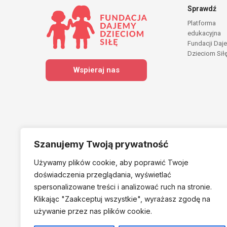
Sprawdź
Platforma
edukacyjna
Fundacji Daj
Dzieciom Sił
Wspieraj nas
Szanujemy Twoją prywatność
Używamy plików cookie, aby poprawić Twoje
Należymy do
doświadczenia przeglądania, wyświetlać
spersonalizowane treści i analizować ruch na stronie.
Klikając "Zaakceptuj
wszystkie", wyrażasz zgodę na
używanie przez nas plików cookie.