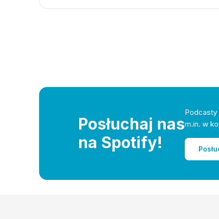
Podcasty 
Posłuchaj nas
m.in. w ko
na Spotify!
Posłu