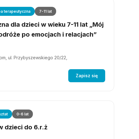
a terapeutyczna
7-11 lat
a dla dzieci w wieku 7-11 lat „Mój
dróże po emocjach i relacjach”
m, ul. Przybyszewskiego 20/22,
Zapisz się
ztat
0-6 lat
 dzieci do 6.r.ż