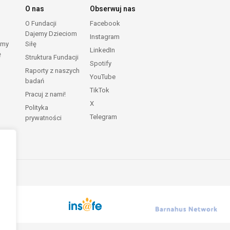
O nas
Obserwuj nas
O Fundacji
Facebook
Dajemy Dzieciom
Instagram
emy
Siłę
LinkedIn
ę
Struktura Fundacji
Spotify
Raporty z naszych
YouTube
badań
TikTok
Pracuj z nami!
X
Polityka
Telegram
prywatności