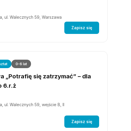
a, ul. Walecznych 59, Warszawa
Zapisz się
ztat
0-6 lat
 „Potrafię się zatrzymać” – dla
 6.r.ż
, ul. Walecznych 59, wejście B, II
Zapisz się