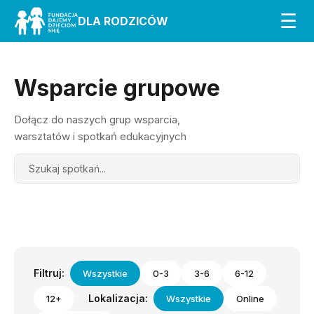
☰
DLA RODZICÓW
Wsparcie grupowe
Dołącz do naszych grup wsparcia,
warsztatów i spotkań edukacyjnych
Search
Filtruj:
Wszystkie
0-3
3-6
6-12
Lokalizacja:
12+
Wszystkie
Online