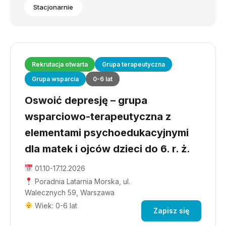
Stacjonarnie
Rekrutacja otwarta
Grupa terapeutyczna
Grupa wsparcia
0-6 lat
Oswoić depresję – grupa
wsparciowo-terapeutyczna z
elementami psychoedukacyjnymi
dla matek i ojców dzieci do 6. r. ż.
01.10-17.12.2026
Poradnia Latarnia Morska, ul.
Walecznych 59, Warszawa
Wiek: 0-6 lat
Zapisz się