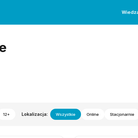
Wiedz
e
Lokalizacja:
12+
Wszystkie
Online
Stacjonarnie