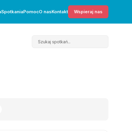
a
Spotkania
Pomoc
O nas
Kontakt
Wspieraj nas
Search