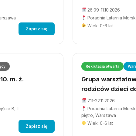
26.09-11.10.2026
Warszawa
Poradnia Latarnia Morsk
Wiek: 0-6 lat
Zapisz się
ęcy
Rekrutacja otwarta
Wars
0. m. ż.
Grupa warsztatowa
rodziców dzieci do
7.11-22.11.2026
ście B, II
Poradnia Latarnia Morska
piętro, Warszawa
Wiek: 0-6 lat
Zapisz się