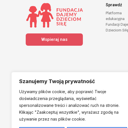
Sprawdź
Platforma
edukacyjna
Fundacji Daj
Dzieciom Sił
Wspieraj nas
Szanujemy Twoją prywatność
Używamy plików cookie, aby poprawić Twoje
Należymy do
doświadczenia przeglądania, wyświetlać
spersonalizowane treści i analizować ruch na stronie.
Klikając "Zaakceptuj
wszystkie", wyrażasz zgodę na
używanie przez nas plików cookie.