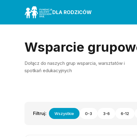
DLA RODZICÓW
Wsparcie grupow
Dołącz do naszych grup wsparcia, warsztatów i
spotkań edukacyjnych
Filtruj:
Wszystkie
0-3
3-6
6-12