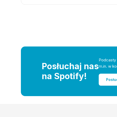
Podcasty 
Posłuchaj nas
m.in. w ko
na Spotify!
Posłu