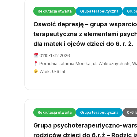
Rekrutacja otwarta
Grupa terapeutyczna
Grup
Oswoić depresję – grupa wsparci
terapeutyczna z elementami psyc
dla matek i ojców dzieci do 6. r. ż.
01.10-17.12.2026
Poradnia Latarnia Morska, ul. Walecznych 59, 
Wiek: 0-6 lat
Rekrutacja otwarta
Grupa terapeutyczna
0-6 l
Grupa psychoterapeutyczno-wars
rodziców dzieci do 6.r.ż – Rodzic j