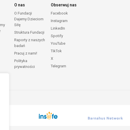
O nas
Obserwuj nas
O Fundacji
Facebook
Dajemy Dzieciom
Instagram
emy
Siłę
LinkedIn
ę
Struktura Fundacji
Spotify
Raporty z naszych
YouTube
badań
TikTok
Pracuj z nami!
X
Polityka
Telegram
prywatności