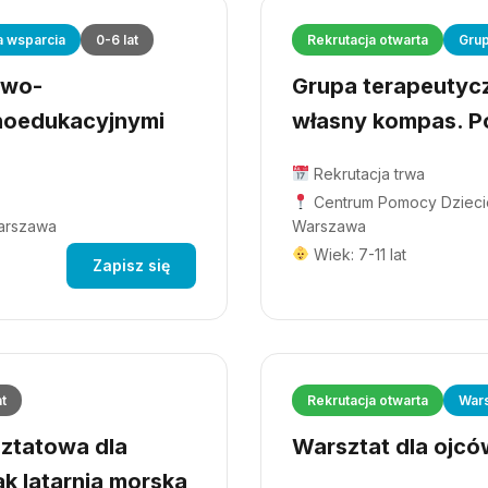
a wsparcia
0-6 lat
Rekrutacja otwarta
Grup
owo-
Grupa terapeutyczn
hoedukacyjnymi
własny kompas. Po
Rekrutacja trwa
Centrum Pomocy Dziecio
Warszawa
Warszawa
Wiek: 7-11 lat
Zapisz się
at
Rekrutacja otwarta
Wars
ztatowa dla
Warsztat dla ojców
ak latarnia morska