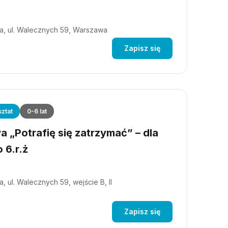
a, ul. Walecznych 59, Warszawa
Zapisz się
ztat
0-6 lat
 „Potrafię się zatrzymać” – dla
 6.r.ż
, ul. Walecznych 59, wejście B, II
Zapisz się