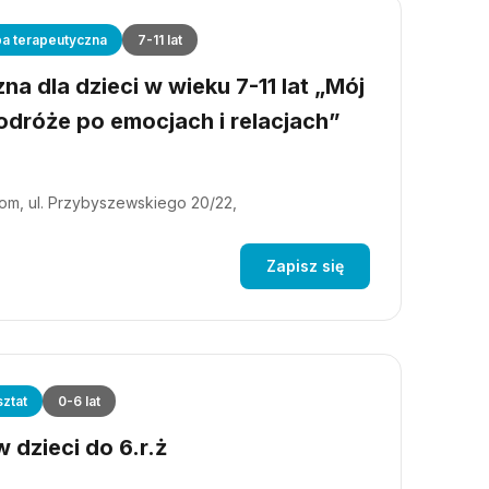
a terapeutyczna
7-11 lat
a dla dzieci w wieku 7-11 lat „Mój
dróże po emocjach i relacjach”
m, ul. Przybyszewskiego 20/22,
Zapisz się
ztat
0-6 lat
 dzieci do 6.r.ż