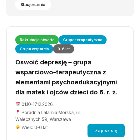
Stacjonarnie
Rekrutacja otwarta
Grupa terapeutyczna
Grupa wsparcia
0-6 lat
Oswoić depresję – grupa
wsparciowo-terapeutyczna z
elementami psychoedukacyjnymi
dla matek i ojców dzieci do 6. r. ż.
01.10-17.12.2026
Poradnia Latarnia Morska, ul.
Walecznych 59, Warszawa
Wiek: 0-6 lat
Zapisz się