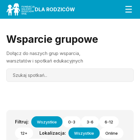
☰
DLA RODZICÓW
Wsparcie grupowe
Dołącz do naszych grup wsparcia,
warsztatów i spotkań edukacyjnych
Search
Filtruj:
Wszystkie
0-3
3-6
6-12
Lokalizacja:
12+
Wszystkie
Online