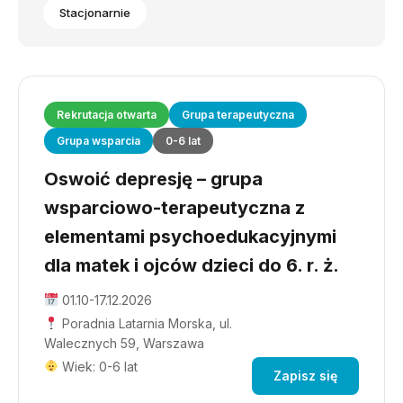
Stacjonarnie
Rekrutacja otwarta
Grupa terapeutyczna
Grupa wsparcia
0-6 lat
Oswoić depresję – grupa
wsparciowo-terapeutyczna z
elementami psychoedukacyjnymi
dla matek i ojców dzieci do 6. r. ż.
01.10-17.12.2026
Poradnia Latarnia Morska, ul.
Walecznych 59, Warszawa
Wiek: 0-6 lat
Zapisz się