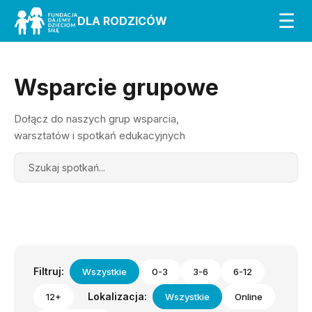
☰
DLA RODZICÓW
Wsparcie grupowe
Dołącz do naszych grup wsparcia,
warsztatów i spotkań edukacyjnych
Search
Filtruj:
Wszystkie
0-3
3-6
6-12
Lokalizacja:
12+
Wszystkie
Online