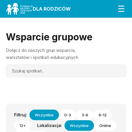
☰
DLA RODZICÓW
Wsparcie grupowe
Dołącz do naszych grup wsparcia,
warsztatów i spotkań edukacyjnych
Search
Filtruj:
Wszystkie
0-3
3-6
6-12
Lokalizacja:
12+
Wszystkie
Online