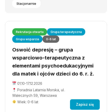
Stacjonarnie
Rekrutacja otwarta
Grupa terapeutyczna
Grupa wsparcia
0-6 lat
Oswoić depresję – grupa
wsparciowo-terapeutyczna z
elementami psychoedukacyjnymi
dla matek i ojców dzieci do 6. r. ż.
01.10-17.12.2026
Poradnia Latarnia Morska, ul.
Walecznych 59, Warszawa
Wiek: 0-6 lat
Zapisz się