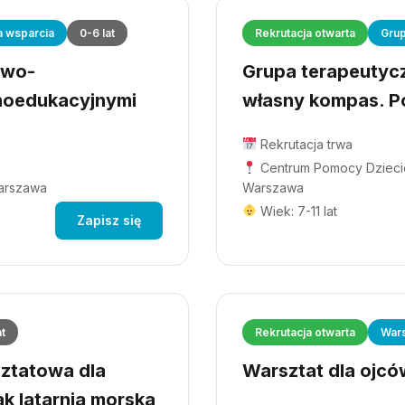
a wsparcia
0-6 lat
Rekrutacja otwarta
Grup
owo-
Grupa terapeutyczn
hoedukacyjnymi
własny kompas. Po
Rekrutacja trwa
Centrum Pomocy Dziecio
Warszawa
Warszawa
Wiek: 7-11 lat
Zapisz się
at
Rekrutacja otwarta
Wars
ztatowa dla
Warsztat dla ojców
ak latarnia morska