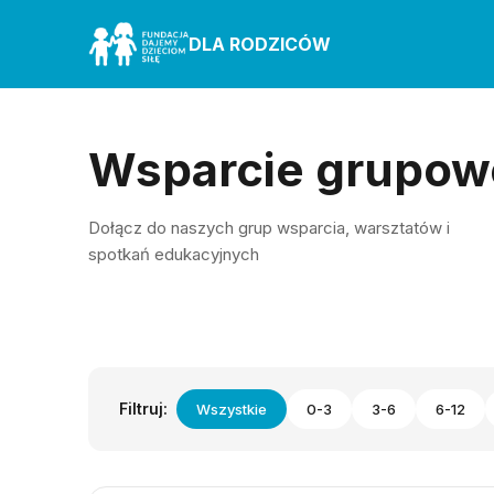
DLA RODZICÓW
Wsparcie grupow
Dołącz do naszych grup wsparcia, warsztatów i
spotkań edukacyjnych
Filtruj:
Wszystkie
0-3
3-6
6-12