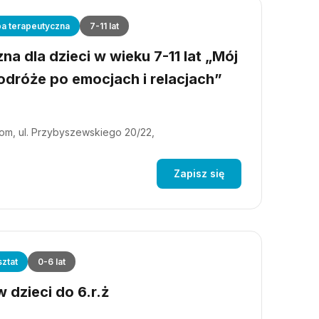
a terapeutyczna
7-11 lat
a dla dzieci w wieku 7-11 lat „Mój
dróże po emocjach i relacjach”
m, ul. Przybyszewskiego 20/22,
Zapisz się
ztat
0-6 lat
 dzieci do 6.r.ż