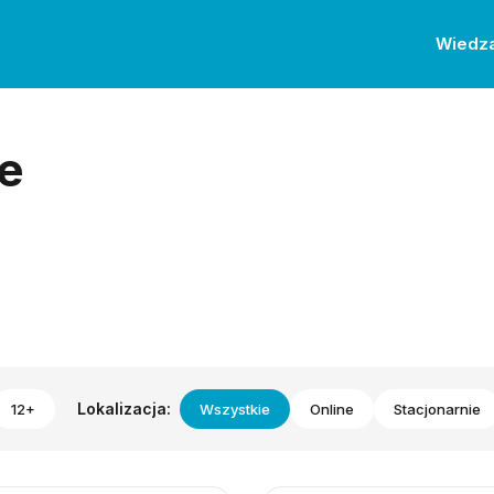
Wiedz
e
Lokalizacja:
12+
Wszystkie
Online
Stacjonarnie