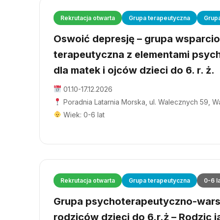
Rekrutacja otwarta
Grupa terapeutyczna
Grup
Oswoić depresję – grupa wsparci
terapeutyczna z elementami psyc
dla matek i ojców dzieci do 6. r. ż.
01.10-17.12.2026
Poradnia Latarnia Morska, ul. Walecznych 59, 
Wiek: 0-6 lat
Rekrutacja otwarta
Grupa terapeutyczna
0-6 l
Grupa psychoterapeutyczno-wars
rodziców dzieci do 6.r.ż – Rodzic j