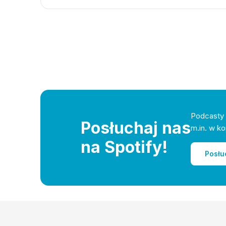
Podcasty 
Posłuchaj nas
m.in. w ko
na Spotify!
Posłu