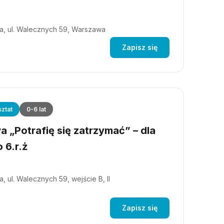
a, ul. Walecznych 59, Warszawa
Zapisz się
ztat
0-6 lat
 „Potrafię się zatrzymać” – dla
 6.r.ż
, ul. Walecznych 59, wejście B, II
Zapisz się