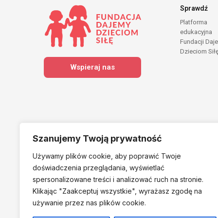
Sprawdź
Platforma
edukacyjna
Fundacji Daj
Dzieciom Sił
Wspieraj nas
Szanujemy Twoją prywatność
Używamy plików cookie, aby poprawić Twoje
Należymy do
doświadczenia przeglądania, wyświetlać
spersonalizowane treści i analizować ruch na stronie.
Klikając "Zaakceptuj
wszystkie", wyrażasz zgodę na
używanie przez nas plików cookie.