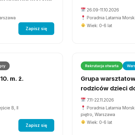
26.09-11.10.2026
Warszawa
Poradnia Latarnia Morsk
Wiek: 0-6 lat
Zapisz się
ęcy
Rekrutacja otwarta
Wars
0. m. ż.
Grupa warsztatowa
rodziców dzieci do
7.11-22.11.2026
ście B, II
Poradnia Latarnia Morska
piętro, Warszawa
Wiek: 0-6 lat
Zapisz się