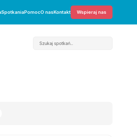
a
Spotkania
Pomoc
O nas
Kontakt
Wspieraj nas
Search