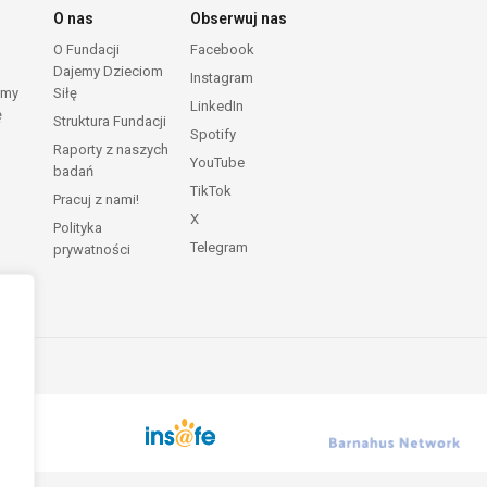
O nas
Obserwuj nas
O Fundacji
Facebook
Dajemy Dzieciom
Instagram
emy
Siłę
LinkedIn
ę
Struktura Fundacji
Spotify
Raporty z naszych
YouTube
badań
TikTok
Pracuj z nami!
X
Polityka
Telegram
prywatności