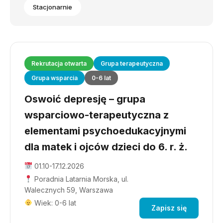
Stacjonarnie
Rekrutacja otwarta
Grupa terapeutyczna
Grupa wsparcia
0-6 lat
Oswoić depresję – grupa
wsparciowo-terapeutyczna z
elementami psychoedukacyjnymi
dla matek i ojców dzieci do 6. r. ż.
01.10-17.12.2026
Poradnia Latarnia Morska, ul.
Walecznych 59, Warszawa
Wiek: 0-6 lat
Zapisz się