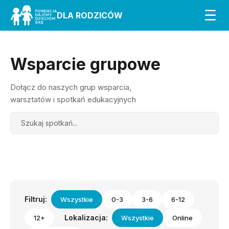
☰
DLA RODZICÓW
Wsparcie grupowe
Dołącz do naszych grup wsparcia,
warsztatów i spotkań edukacyjnych
Search
Filtruj:
Wszystkie
0-3
3-6
6-12
Lokalizacja:
12+
Wszystkie
Online