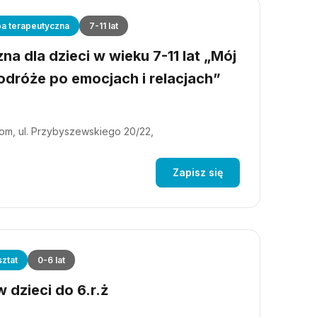
a terapeutyczna
7-11 lat
a dla dzieci w wieku 7-11 lat „Mój
dróże po emocjach i relacjach”
m, ul. Przybyszewskiego 20/22,
Zapisz się
ztat
0-6 lat
 dzieci do 6.r.ż