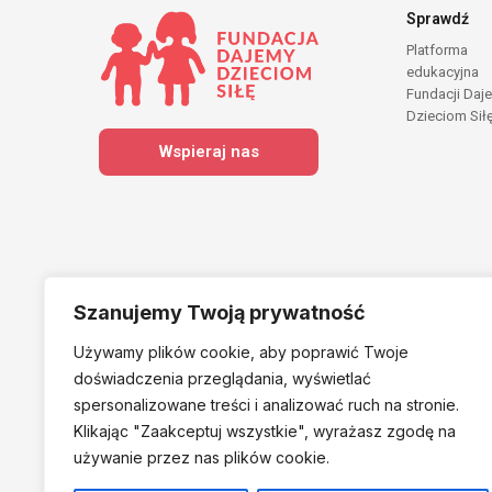
Sprawdź
Platforma
edukacyjna
Fundacji Daj
Dzieciom Sił
Wspieraj nas
Szanujemy Twoją prywatność
Używamy plików cookie, aby poprawić Twoje
Należymy do
doświadczenia przeglądania, wyświetlać
spersonalizowane treści i analizować ruch na stronie.
Klikając "Zaakceptuj
wszystkie", wyrażasz zgodę na
używanie przez nas plików cookie.