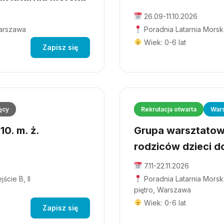
26.09-11.10.2026
Warszawa
Poradnia Latarnia Morsk
Wiek: 0-6 lat
Zapisz się
ęcy
Rekrutacja otwarta
Wars
0. m. ż.
Grupa warsztatowa
rodziców dzieci do
7.11-22.11.2026
ście B, II
Poradnia Latarnia Morska
piętro, Warszawa
Wiek: 0-6 lat
Zapisz się