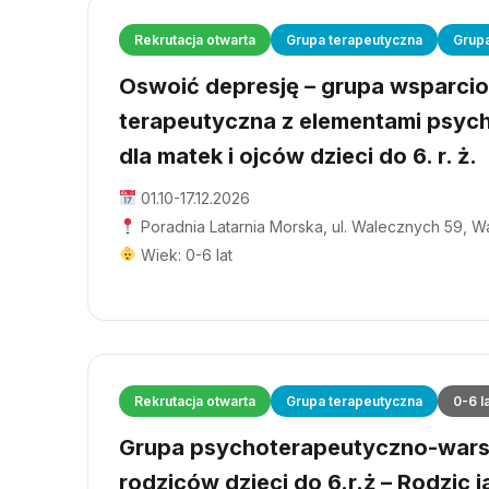
Rekrutacja otwarta
Grupa terapeutyczna
Grup
Oswoić depresję – grupa wsparci
terapeutyczna z elementami psyc
dla matek i ojców dzieci do 6. r. ż.
01.10-17.12.2026
Poradnia Latarnia Morska, ul. Walecznych 59, 
Wiek: 0-6 lat
Rekrutacja otwarta
Grupa terapeutyczna
0-6 l
Grupa psychoterapeutyczno-wars
rodziców dzieci do 6.r.ż – Rodzic j