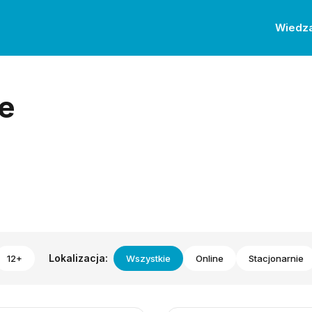
Wiedz
e
Lokalizacja:
12+
Wszystkie
Online
Stacjonarnie