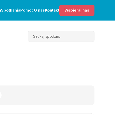
a
Spotkania
Pomoc
O nas
Kontakt
Wspieraj nas
Search