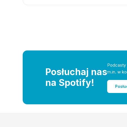
Podcasty 
Posłuchaj nas
m.in. w ko
na Spotify!
Posłu