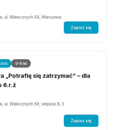
a, ul. Walecznych 59, Warszawa
Zapisz się
ztat
0-6 lat
 „Potrafię się zatrzymać” – dla
 6.r.ż
, ul. Walecznych 59, wejście B, II
Zapisz się