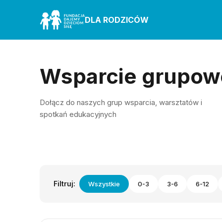
DLA RODZICÓW
Wsparcie grupow
Dołącz do naszych grup wsparcia, warsztatów i
spotkań edukacyjnych
Filtruj:
Wszystkie
0-3
3-6
6-12