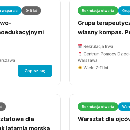
a wsparcia
0-6 lat
Rekrutacja otwarta
Grup
owo-
Grupa terapeutyczn
hoedukacyjnymi
własny kompas. Po
Rekrutacja trwa
Centrum Pomocy Dziecio
Warszawa
Warszawa
Wiek: 7-11 lat
Zapisz się
at
Rekrutacja otwarta
Wars
ztatowa dla
Warsztat dla ojców
ak latarnia morska