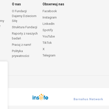
O nas
Obserwuj nas
O Fundacji
Facebook
Dajemy Dzieciom
Instagram
emy
Siłę
LinkedIn
ę
Struktura Fundacji
Spotify
Raporty z naszych
YouTube
badań
TikTok
Pracuj z nami!
X
Polityka
Telegram
prywatności