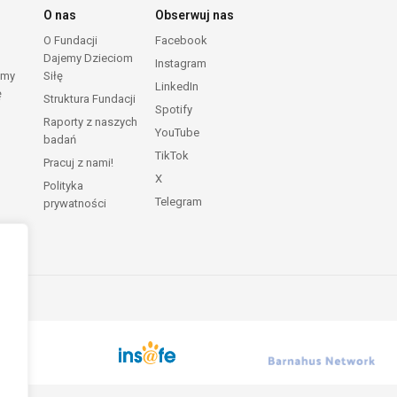
O nas
Obserwuj nas
O Fundacji
Facebook
Dajemy Dzieciom
Instagram
emy
Siłę
LinkedIn
ę
Struktura Fundacji
Spotify
Raporty z naszych
YouTube
badań
TikTok
Pracuj z nami!
X
Polityka
Telegram
prywatności