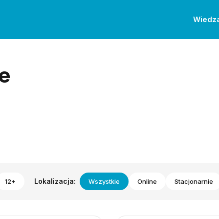
Wiedz
e
Lokalizacja:
12+
Wszystkie
Online
Stacjonarnie