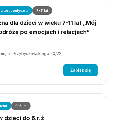
a terapeutyczna
7-11 lat
a dla dzieci w wieku 7-11 lat „Mój
dróże po emocjach i relacjach”
m, ul. Przybyszewskiego 20/22,
Zapisz się
ztat
0-6 lat
 dzieci do 6.r.ż