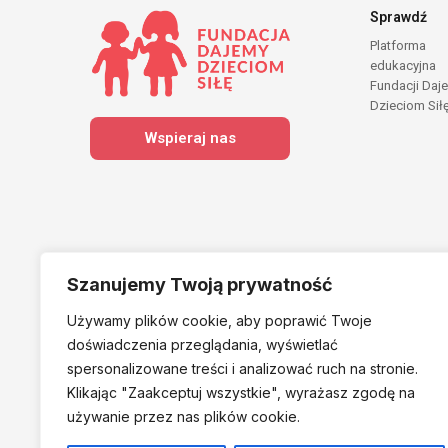
Sprawdź
Platforma
edukacyjna
Fundacji Daj
Dzieciom Sił
Wspieraj nas
Szanujemy Twoją prywatność
Używamy plików cookie, aby poprawić Twoje
Należymy do
doświadczenia przeglądania, wyświetlać
spersonalizowane treści i analizować ruch na stronie.
Klikając "Zaakceptuj
wszystkie", wyrażasz zgodę na
używanie przez nas plików cookie.