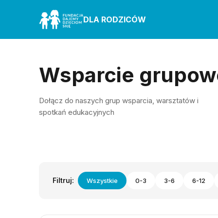
DLA RODZICÓW
Wsparcie grupow
Dołącz do naszych grup wsparcia, warsztatów i
spotkań edukacyjnych
Filtruj:
Wszystkie
0-3
3-6
6-12