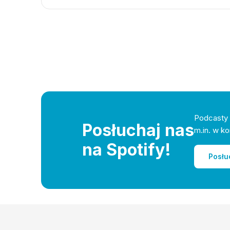
Podcasty 
Posłuchaj nas
m.in. w ko
na Spotify!
Posłu