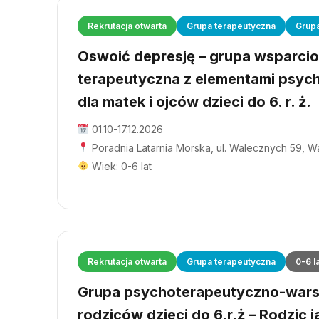
Rekrutacja otwarta
Grupa terapeutyczna
Grup
Oswoić depresję – grupa wsparci
terapeutyczna z elementami psyc
dla matek i ojców dzieci do 6. r. ż.
01.10-17.12.2026
Poradnia Latarnia Morska, ul. Walecznych 59, 
Wiek: 0-6 lat
Rekrutacja otwarta
Grupa terapeutyczna
0-6 l
Grupa psychoterapeutyczno-wars
rodziców dzieci do 6.r.ż – Rodzic j