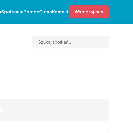
a
Spotkania
Pomoc
O nas
Kontakt
Wspieraj nas
Search