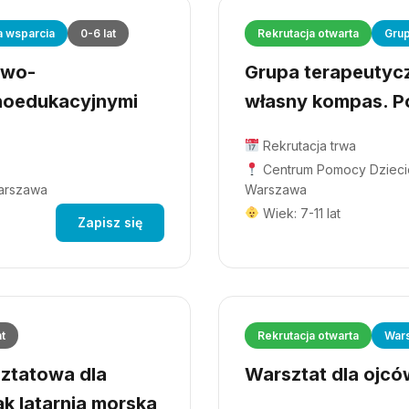
a wsparcia
0-6 lat
Rekrutacja otwarta
Grup
owo-
Grupa terapeutyczn
hoedukacyjnymi
własny kompas. Po
Rekrutacja trwa
Centrum Pomocy Dziecio
Warszawa
Warszawa
Wiek: 7-11 lat
Zapisz się
at
Rekrutacja otwarta
Wars
ztatowa dla
Warsztat dla ojców
ak latarnia morska