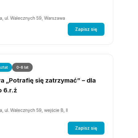
a, ul. Walecznych 59, Warszawa
Zapisz się
ztat
0-6 lat
 „Potrafię się zatrzymać” – dla
 6.r.ż
, ul. Walecznych 59, wejście B, II
Zapisz się