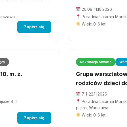
26.09-11.10.2026
Warszawa
Poradnia Latarnia Morsk
Wiek: 0-6 lat
Zapisz się
ęcy
Rekrutacja otwarta
Wars
0. m. ż.
Grupa warsztatowa
rodziców dzieci do
7.11-22.11.2026
ście B, II
Poradnia Latarnia Morska
piętro, Warszawa
Wiek: 0-6 lat
Zapisz się