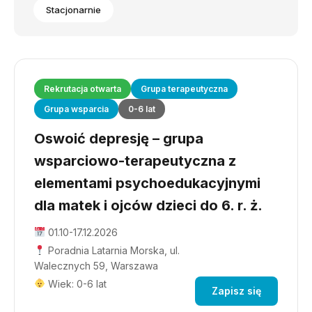
Stacjonarnie
Rekrutacja otwarta
Grupa terapeutyczna
Grupa wsparcia
0-6 lat
Oswoić depresję – grupa
wsparciowo-terapeutyczna z
elementami psychoedukacyjnymi
dla matek i ojców dzieci do 6. r. ż.
01.10-17.12.2026
Poradnia Latarnia Morska, ul.
Walecznych 59, Warszawa
Wiek: 0-6 lat
Zapisz się