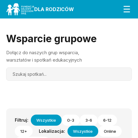
☰
DLA RODZICÓW
Wsparcie grupowe
Dołącz do naszych grup wsparcia,
warsztatów i spotkań edukacyjnych
Search
Filtruj:
Wszystkie
0-3
3-6
6-12
Lokalizacja:
12+
Wszystkie
Online