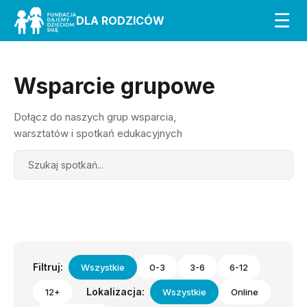
☰
DLA RODZICÓW
Wsparcie grupowe
Dołącz do naszych grup wsparcia,
warsztatów i spotkań edukacyjnych
Search
Filtruj:
Wszystkie
0-3
3-6
6-12
Lokalizacja:
12+
Wszystkie
Online