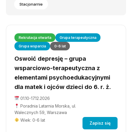
Stacjonarnie
Rekrutacja otwarta
Grupa terapeutyczna
Grupa wsparcia
0-6 lat
Oswoić depresję – grupa
wsparciowo-terapeutyczna z
elementami psychoedukacyjnymi
dla matek i ojców dzieci do 6. r. ż.
01.10-17.12.2026
Poradnia Latarnia Morska, ul.
Walecznych 59, Warszawa
Wiek: 0-6 lat
Zapisz się