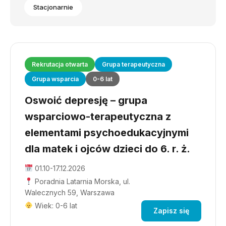
Stacjonarnie
Rekrutacja otwarta
Grupa terapeutyczna
Grupa wsparcia
0-6 lat
Oswoić depresję – grupa
wsparciowo-terapeutyczna z
elementami psychoedukacyjnymi
dla matek i ojców dzieci do 6. r. ż.
01.10-17.12.2026
Poradnia Latarnia Morska, ul.
Walecznych 59, Warszawa
Wiek: 0-6 lat
Zapisz się