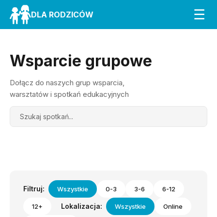
☰
DLA RODZICÓW
Wsparcie grupowe
Dołącz do naszych grup wsparcia,
warsztatów i spotkań edukacyjnych
Search
Filtruj:
Wszystkie
0-3
3-6
6-12
Lokalizacja:
12+
Wszystkie
Online