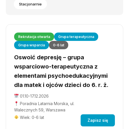
Stacjonarnie
Rekrutacja otwarta
Grupa terapeutyczna
Grupa wsparcia
0-6 lat
Oswoić depresję – grupa
wsparciowo-terapeutyczna z
elementami psychoedukacyjnymi
dla matek i ojców dzieci do 6. r. ż.
01.10-17.12.2026
Poradnia Latarnia Morska, ul.
Walecznych 59, Warszawa
Wiek: 0-6 lat
Zapisz się