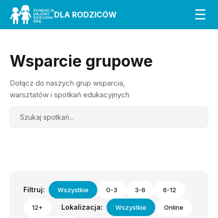
☰
DLA RODZICÓW
Wsparcie grupowe
Dołącz do naszych grup wsparcia,
warsztatów i spotkań edukacyjnych
Search
Filtruj:
Wszystkie
0-3
3-6
6-12
Lokalizacja:
12+
Wszystkie
Online