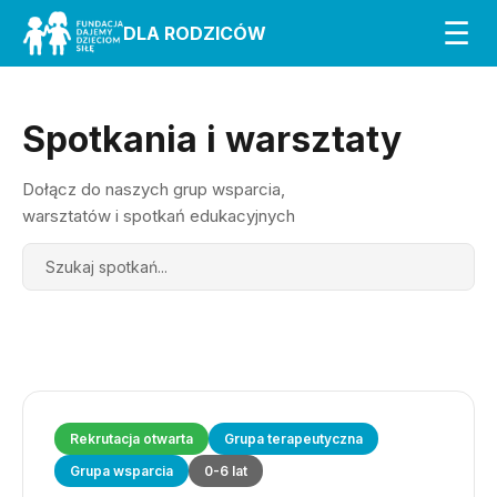
☰
DLA RODZICÓW
Spotkania i warsztaty
Dołącz do naszych grup wsparcia,
warsztatów i spotkań edukacyjnych
Search
Rekrutacja otwarta
Grupa terapeutyczna
Grupa wsparcia
0-6 lat