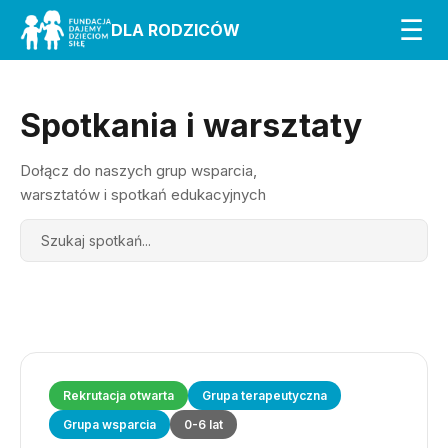
☰
DLA RODZICÓW
Spotkania i warsztaty
Dołącz do naszych grup wsparcia,
warsztatów i spotkań edukacyjnych
Search
Rekrutacja otwarta
Grupa terapeutyczna
Grupa wsparcia
0-6 lat