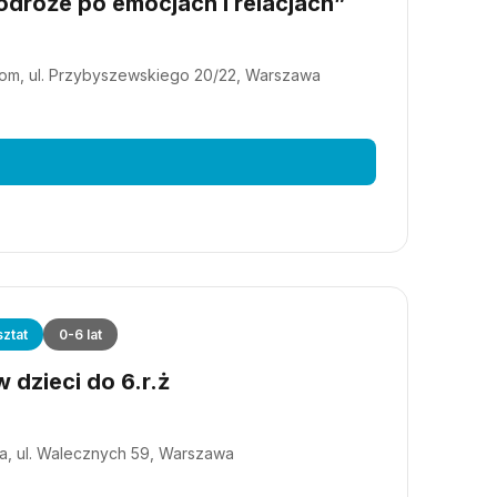
dróże po emocjach i relacjach”
m, ul. Przybyszewskiego 20/22, Warszawa
ztat
0-6 lat
 dzieci do 6.r.ż
a, ul. Walecznych 59, Warszawa