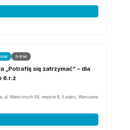
ztat
0-6 lat
 „Potrafię się zatrzymać” – dla
 6.r.ż
, ul. Walecznych 59, wejście B, II piętro, Warszawa