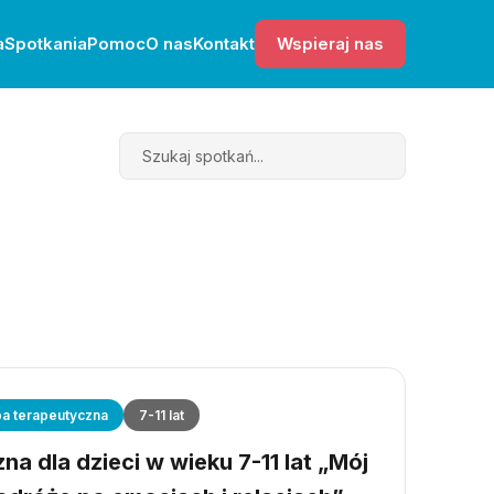
a
Spotkania
Pomoc
O nas
Kontakt
Wspieraj nas
Search
a terapeutyczna
7-11 lat
a dla dzieci w wieku 7-11 lat „Mój