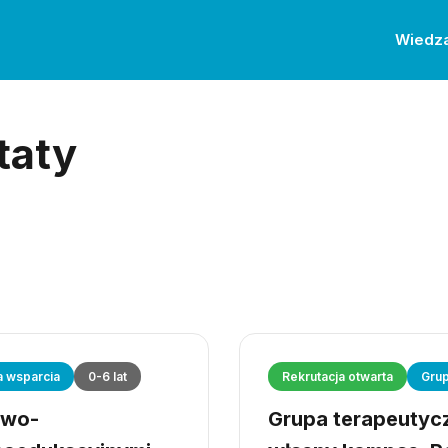
Wiedz
taty
a wsparcia
0-6 lat
Rekrutacja otwarta
Grup
owo-
Grupa terapeutyczn