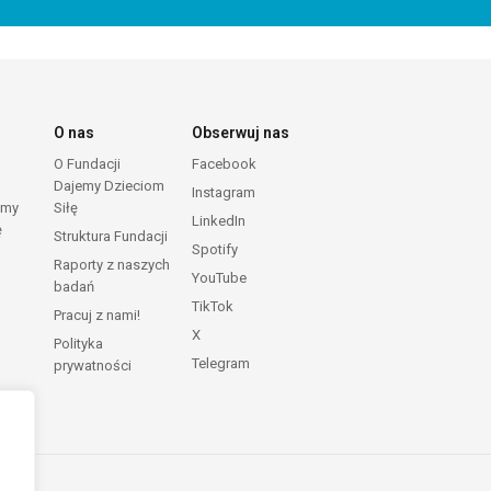
O nas
Obserwuj nas
O Fundacji
Facebook
Dajemy Dzieciom
Instagram
emy
Siłę
LinkedIn
ę
Struktura Fundacji
Spotify
Raporty z naszych
YouTube
badań
TikTok
Pracuj z nami!
X
Polityka
Telegram
prywatności