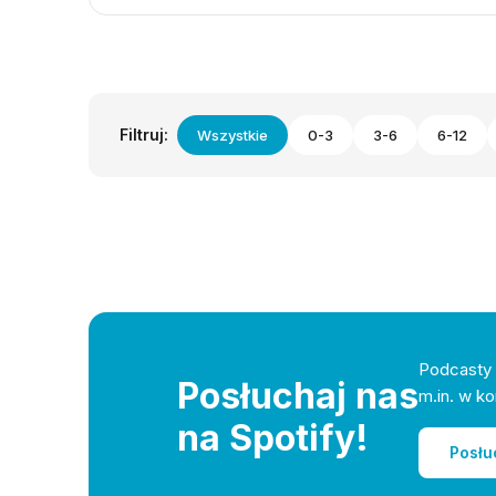
Filtruj:
Wszystkie
0-3
3-6
6-12
Podcasty 
Posłuchaj nas
m.in. w ko
na Spotify!
Posłu