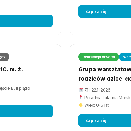
Zapisz się
ęcy
Rekrutacja otwarta
Wars
0. m. ż.
Grupa warsztatowa
rodziców dzieci do
cie B, II piętro
7.11-22.11.2026
Poradnia Latarnia Morska
Wiek: 0-6 lat
Zapisz się