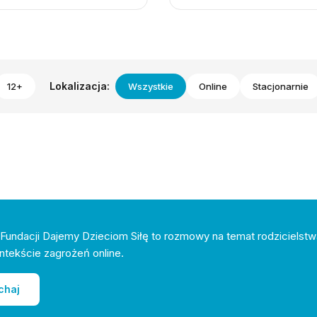
Lokalizacja:
12+
Wszystkie
Online
Stacjonarnie
Fundacji Dajemy Dzieciom Siłę to rozmowy na temat rodzicielstw
ntekście zagrożeń online.
chaj