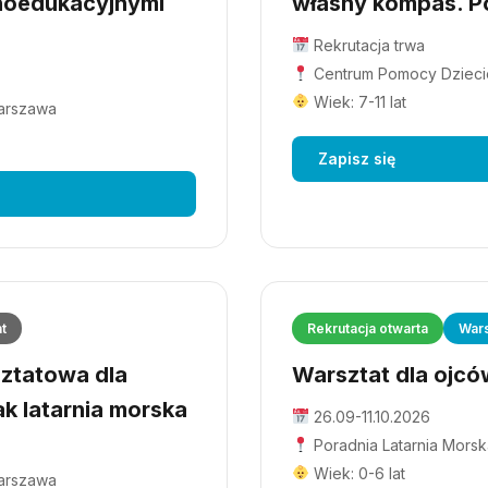
hoedukacyjnymi
własny kompas. Po
Rekrutacja trwa
Centrum Pomocy Dziecio
Wiek: 7-11 lat
Warszawa
Zapisz się
at
Rekrutacja otwarta
Wars
ztatowa dla
Warsztat dla ojców
ak latarnia morska
26.09-11.10.2026
Poradnia Latarnia Morsk
Wiek: 0-6 lat
Warszawa