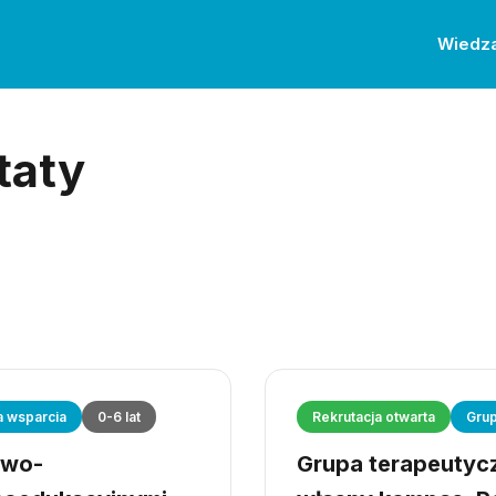
Wiedz
taty
a wsparcia
0-6 lat
Rekrutacja otwarta
Grup
owo-
Grupa terapeutyczn