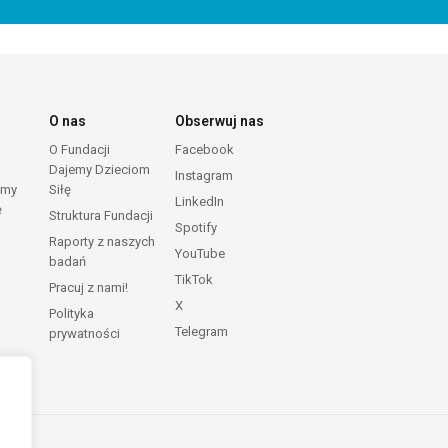
O nas
Obserwuj nas
O Fundacji
Facebook
Dajemy Dzieciom
Instagram
emy
Siłę
LinkedIn
ę
Struktura Fundacji
Spotify
Raporty z naszych
YouTube
badań
TikTok
Pracuj z nami!
X
Polityka
Telegram
prywatności