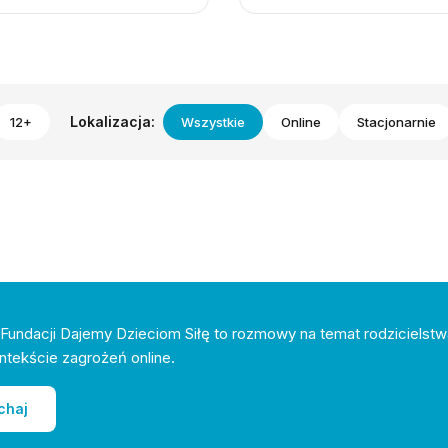
Lokalizacja:
12+
Wszystkie
Online
Stacjonarnie
Fundacji Dajemy Dzieciom Siłę to rozmowy na temat rodzicielstw
ntekście zagrożeń online.
chaj