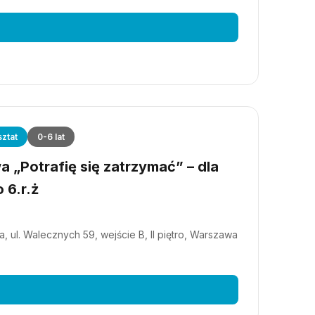
ztat
0-6 lat
 „Potrafię się zatrzymać” – dla
 6.r.ż
, ul. Walecznych 59, wejście B, II piętro, Warszawa