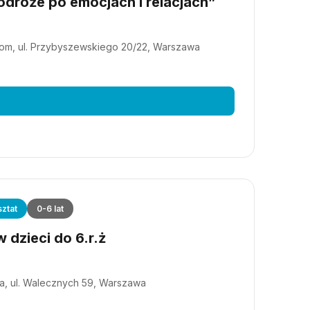
dróże po emocjach i relacjach”
m, ul. Przybyszewskiego 20/22, Warszawa
ztat
0-6 lat
 dzieci do 6.r.ż
a, ul. Walecznych 59, Warszawa