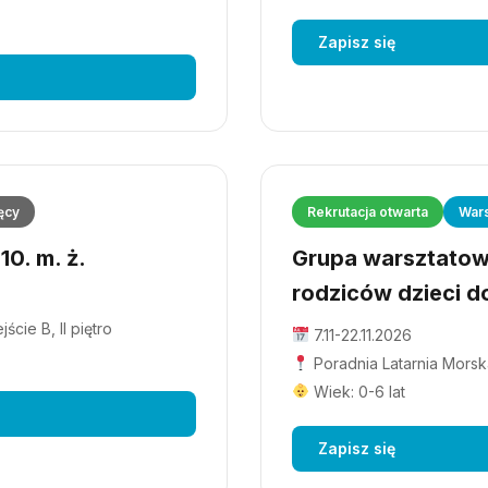
Zapisz się
ęcy
Rekrutacja otwarta
Wars
0. m. ż.
Grupa warsztatowa
rodziców dzieci do
cie B, II piętro
7.11-22.11.2026
Poradnia Latarnia Morska
Wiek: 0-6 lat
Zapisz się