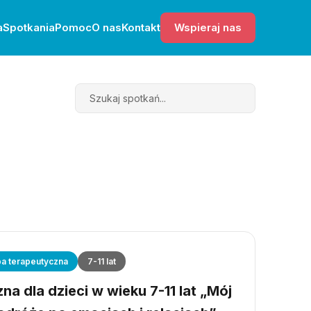
a
Spotkania
Pomoc
O nas
Kontakt
Wspieraj nas
Search
a terapeutyczna
7-11 lat
a dla dzieci w wieku 7-11 lat „Mój