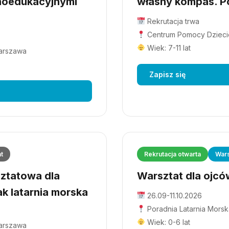
hoedukacyjnymi
własny kompas. Po
Rekrutacja trwa
Centrum Pomocy Dziecio
Wiek: 7-11 lat
Warszawa
Zapisz się
at
Rekrutacja otwarta
Wars
ztatowa dla
Warsztat dla ojców
ak latarnia morska
26.09-11.10.2026
Poradnia Latarnia Morsk
Wiek: 0-6 lat
Warszawa