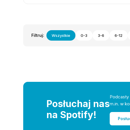
Filtruj:
Wszystkie
0-3
3-6
6-12
Podcasty 
Posłuchaj nas
m.in. w ko
na Spotify!
Posłu